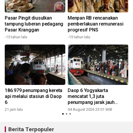
Pasar Pingit diusulkan
Menpan RB rencanakan
tampung luberan pedagang
pemberlakuan remunerasi
Pasar Kranggan
progresif PNS
-15 tahun lalu
-15 tahun lalu
186.979 penumpang kereta
Daop 6 Yogyakarta
api melalui stasiun di Daop
mencatat 1,3 juta
6
penumpang jarak jauh
selama Juli 2026
21 jam lalu
04 August 2026 23:01 WIB
Berita Terpopuler