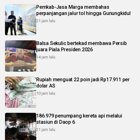
Pemkab-Jasa Marga membahas
perpanjangan jalur tol hingga Gunungkidul
21 jam lalu
Balsa Sekulic bertekad membawa Persib
juara Piala Presiden 2026
14 jam lalu
Rupiah menguat 22 poin jadi Rp17.911 per
dolar AS
10 jam lalu
186.979 penumpang kereta api melalui
stasiun di Daop 6
21 jam lalu