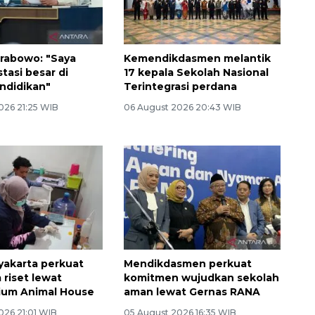
rabowo: "Saya
Kemendikdasmen melantik
stasi besar di
17 kepala Sekolah Nasional
ndidikan"
Terintegrasi perdana
026 21:25 WIB
06 August 2026 20:43 WIB
yakarta perkuat
Mendikdasmen perkuat
 riset lewat
komitmen wujudkan sekolah
ium Animal House
aman lewat Gernas RANA
026 21:01 WIB
05 August 2026 16:35 WIB