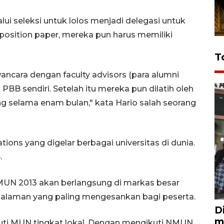
i seleksi untuk lolos menjadi delegasi untuk
osition paper, mereka pun harus memiliki
T
ancara dengan faculty advisors (para alumni
 sendiri. Setelah itu mereka pun dilatih oleh
ning selama enam bulan," kata Hario salah seorang
ns yang digelar berbagai universitas di dunia.
.
MUN 2013 akan berlangsung di markas besar
galaman yang paling mengesankan bagi peserta.
D
m
uti MUN tingkat lokal. Dengan mengikuti NMUN