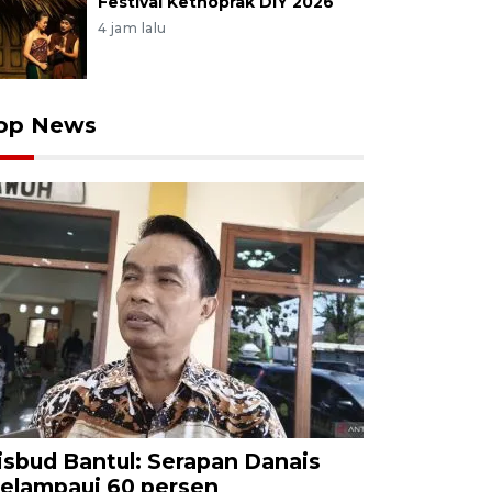
Festival Kethoprak DIY 2026
4 jam lalu
op News
isbud Bantul: Serapan Danais
elampaui 60 persen