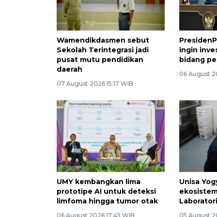
Wamendikdasmen sebut
PresidenP
Sekolah Terintegrasi jadi
ingin inve
pusat mutu pendidikan
bidang pe
daerah
06 August 2
07 August 2026 15:17 WIB
UMY kembangkan lima
Unisa Yog
prototipe AI untuk deteksi
ekosistem
limfoma hingga tumor otak
Laborator
06 August 2026 17:45 WIB
05 August 2