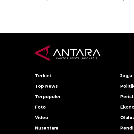
Terkini
Jogja 
Top News
Politi
Terpopuler
Peris
Foto
Ekon
Video
Olahr
Nusantara
Pendi