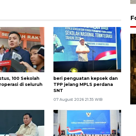
F
stus, 100 Sekolah
beri penguatan kepsek dan
Pasokan hortikultura
roperasi di seluruh
TPP jelang MPLS perdana
melimpah picu deflasi DIY
SNT
06 August 2026 11:37 WIB
07 August 2026 21:35 WIB