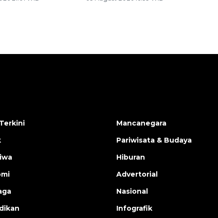
Terkini
Mancanegara
k
Pariwisata & Budaya
tiwa
Hiburan
omi
Advertorial
aga
Nasional
dikan
Infografik