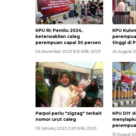
KPU RI: Pemilu 2024,
KPU Kulon
keterwakilan caleg
perempuan
perempuan capai 30 persen
tinggi di 
04 November 2023 8:15 WIB, 2023
24 August 2
Parpol perlu "zigzag" terkait
KPU DIY d
nomor urut caleg
menyiapk
perempuan
05 January 2023 2:29 WIB, 2023
01 August 2