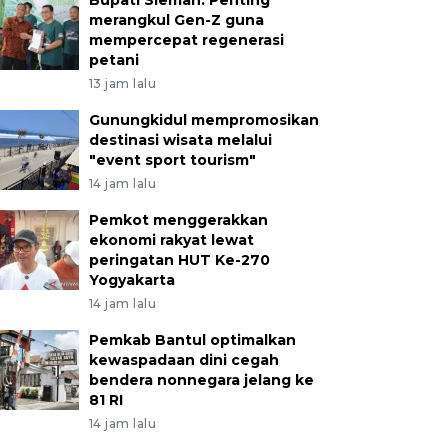
merangkul Gen-Z guna
mempercepat regenerasi
petani
13 jam lalu
Gunungkidul mempromosikan
destinasi wisata melalui
"event sport tourism"
14 jam lalu
Pemkot menggerakkan
ekonomi rakyat lewat
peringatan HUT Ke-270
Yogyakarta
14 jam lalu
Pemkab Bantul optimalkan
kewaspadaan dini cegah
bendera nonnegara jelang ke
81 RI
14 jam lalu