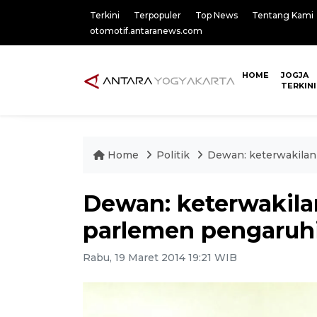
Terkini
Terpopuler
Top News
Tentang Kami
otomotif.antaranews.com
HOME
JOGJA
TERKINI
Home
Politik
Dewan: keterwakilan
Dewan: keterwakil
parlemen pengaruhi
Rabu, 19 Maret 2014 19:21 WIB