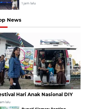
1 jam lalu
op News
estival Hari Anak Nasional DIY
jam lalu
Bupati Sleman: Penting