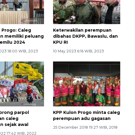
 Progo: Caleg
Keterwakilan perempuan
 memiliki peluang
dibahas DKPP, Bawaslu, dan
Pemilu 2024
KPU RI
023 18:00 WIB, 2023
10 May 2023 6:16 WIB, 2023
orong parpol
KPP Kulon Progo minta caleg
an caleg
perempuan adu gagasan
 sejak awal
25 December 2018 19:27 WIB, 2018
022 17:42 WIB, 2022