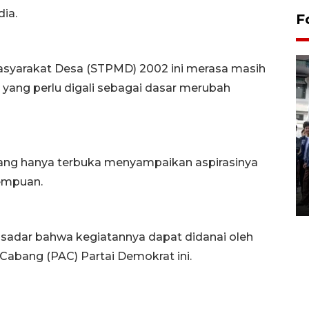
ia.
F
syarakat Desa (STPMD) 2002 ini merasa masih
ang perlu digali sebagai dasar merubah
BPJS Kesehatan Yogyakarta
ang hanya terbuka menyampaikan aspirasinya
perkuat sinergi dengan
ANTARA Biro DIY
rempuan.
03 August 2026 17:24 WIB
sadar bahwa kegiatannya dapat didanai oleh
Cabang (PAC) Partai Demokrat ini.