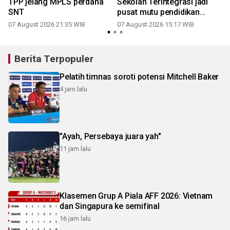
TPP jelang MPLS perdana
Sekolah Terintegrasi jadi
SNT
pusat mutu pendidikan
daerah
07 August 2026 21:35 WIB
07 August 2026 15:17 WIB
Berita Terpopuler
Pelatih timnas soroti potensi Mitchell Baker
4 jam lalu
"Ayah, Persebaya juara yah"
11 jam lalu
Klasemen Grup A Piala AFF 2026: Vietnam
dan Singapura ke semifinal
16 jam lalu