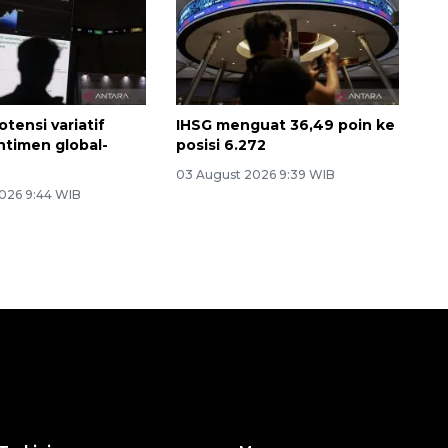
tensi variatif
IHSG menguat 36,49 poin ke
ntimen global-
posisi 6.272
03 August 2026 9:39 WIB
026 9:44 WIB