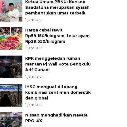
Ketua Umum PBNU: Konsep
Saadatuna merupakan syarah
pembentukan umat terbaik
1 jam lalu
Harga cabai rawit
Rp59.150/kilogram, telur ayam
Rp29.550/kilogram
1 jam lalu
KPK menggeledah rumah
mantan Pj Wali Kota Bengkulu
Arif Gunadi
1 jam lalu
IHSG menguat ditopang
kombinasi sentimen domestik
dan global
1 jam lalu
Nissan menghadirkan Navara
PRO-4X