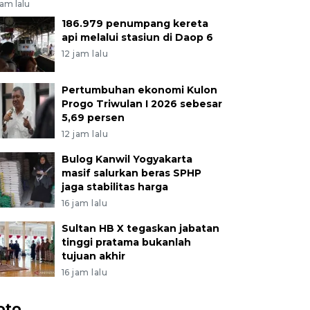
jam lalu
186.979 penumpang kereta
api melalui stasiun di Daop 6
12 jam lalu
Pertumbuhan ekonomi Kulon
Progo Triwulan I 2026 sebesar
5,69 persen
12 jam lalu
Bulog Kanwil Yogyakarta
masif salurkan beras SPHP
jaga stabilitas harga
16 jam lalu
Sultan HB X tegaskan jabatan
tinggi pratama bukanlah
tujuan akhir
16 jam lalu
oto