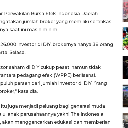
or Perwakilan Bursa Efek Indonesia Daerah
gatakan jumlah broker yang memiliki sertifikasi
nya saat ini masih minim.
26.000 investor di DIY, brokernya hanya 38 orang
rta, Selasa.
stor saham di DIY cukup pesat, namun tidak
rantara pedagang efek (WPPE) berlisensi.
uluh persen dari jumlah investor di DIY. "Yang
roker," kata dia.
 itu juga menjadi peluang bagi generasi muda
lalui anak perusahaannya yakni The Indonesia
 dia, akan menggencarkan edukasi dan memberian