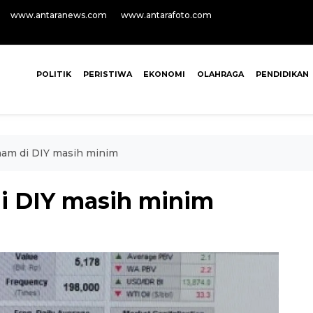
www.antaranews.com
www.antarafoto.com
POLITIK
PERISTIWA
EKONOMI
OLAHRAGA
PENDIDIKAN
ham di DIY masih minim
di DIY masih minim