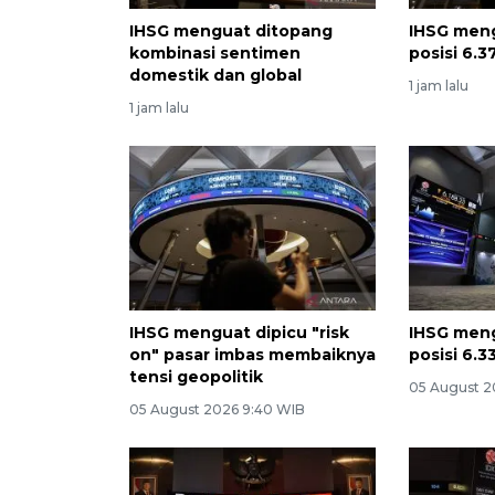
IHSG menguat ditopang
IHSG meng
kombinasi sentimen
posisi 6.3
domestik dan global
1 jam lalu
1 jam lalu
IHSG menguat dipicu "risk
IHSG meng
on" pasar imbas membaiknya
posisi 6.3
tensi geopolitik
05 August 2
05 August 2026 9:40 WIB