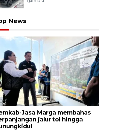
1 jam lalu
op News
emkab-Jasa Marga membahas
erpanjangan jalur tol hingga
unungkidul