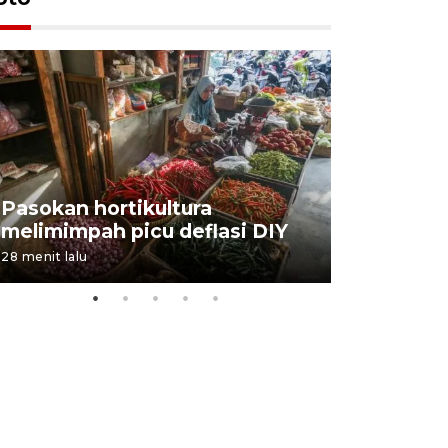
BPJS Kes
Pasokan hortikultura
perkuat s
melimimpah picu deflasi DIY
ANTARA B
28 menit lalu
03 August 202