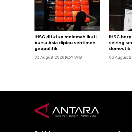
IHSG ditutup melemah ikuti
IHSG berpo
bursa Asia dipicu sentimen
seiring se
geopolitik
domestik
03 August 2026 16:57 WIB
03 August 2