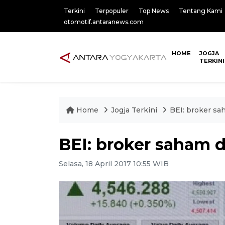
Terkini
Terpopuler
Top News
Tentang Kami
otomotif.antaranews.com
HOME
JOGJA
TERKINI
Home
Jogja Terkini
BEI: broker sa
BEI: broker saham 
Selasa, 18 April 2017 10:55 WIB