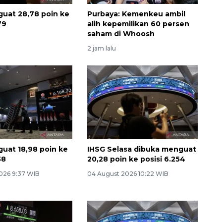
uat 28,78 poin ke
Purbaya: Kemenkeu ambil
79
alih kepemilikan 60 persen
saham di Whoosh
2 jam lalu
uat 18,98 poin ke
IHSG Selasa dibuka menguat
38
20,28 poin ke posisi 6.254
026 9:37 WIB
04 August 2026 10:22 WIB