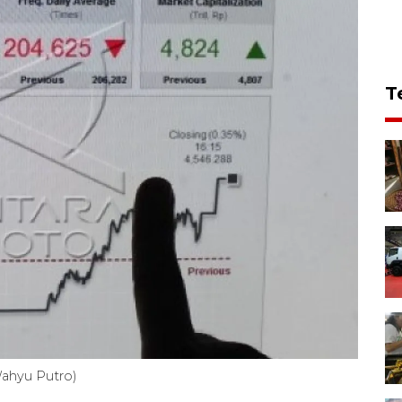
T
Wahyu Putro)