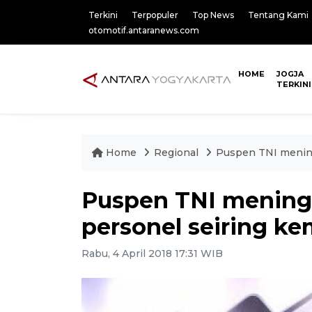
Terkini
Terpopuler
Top News
Tentang Kami
otomotif.antaranews.com
HOME
JOGJA
TERKINI
Home
Regional
Puspen TNI mening
Puspen TNI meningk
personel seiring k
Rabu, 4 April 2018 17:31 WIB