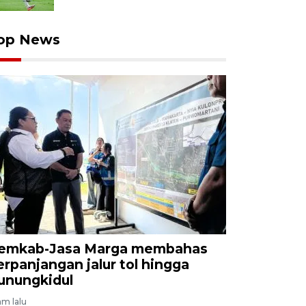
op News
emkab-Jasa Marga membahas
erpanjangan jalur tol hingga
unungkidul
am lalu