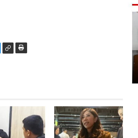
Pemakaman maestro seni
rupa Nasirun
01 August 2026 21:48 WIB