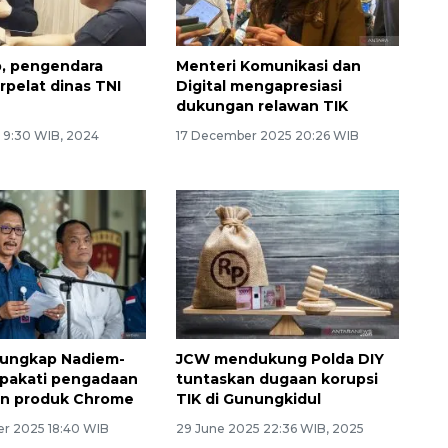
, pengendara
Menteri Komunikasi dan
rpelat dinas TNI
Digital mengapresiasi
dukungan relawan TIK
4 9:30 WIB, 2024
17 December 2025 20:26 WIB
 ungkap Nadiem-
JCW mendukung Polda DIY
epakati pengadaan
tuntaskan dugaan korupsi
an produk Chrome
TIK di Gunungkidul
r 2025 18:40 WIB
29 June 2025 22:36 WIB, 2025