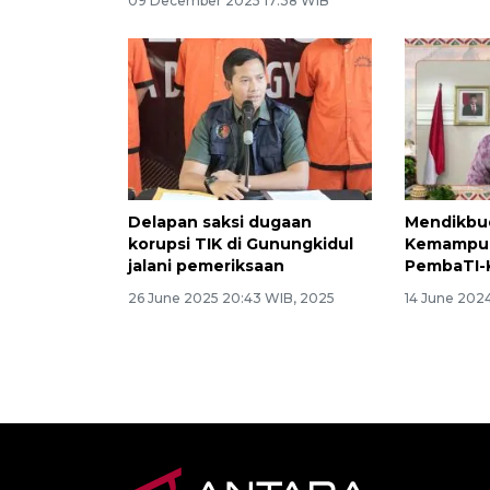
09 December 2025 17:38 WIB
Delapan saksi dugaan
Mendikbud
korupsi TIK di Gunungkidul
Kemampua
jalani pemeriksaan
PembaTI-
26 June 2025 20:43 WIB, 2025
14 June 2024