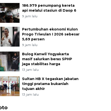
186.979 penumpang kereta
api melalui stasiun di Daop 6
9 jam lalu
Pertumbuhan ekonomi Kulon
Progo Triwulan I 2026 sebesar
5,69 persen
9 jam lalu
Bulog Kanwil Yogyakarta
masif salurkan beras SPHP
jaga stabilitas harga
13 jam lalu
Sultan HB X tegaskan jabatan
tinggi pratama bukanlah
tujuan akhir
13 jam lalu
oto