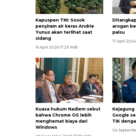
Kapuspen TNI: Sosok
Ditangkap
penyiram air keras Andrie
arogan be
Yunus akan terlihat saat
palsu
sidang
17 April 202
16 April 2026 17:29 WIB
Kuasa hukum Nadiem sebut
Kejagung
bahwa Chrome OS lebih
Google s
menghemat biaya dari
TIK deng
Windows
04 Septembe