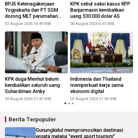
BPJS Ketenagakerjaan
KPK sebut saksi kasus KPP
Yogyakarta dan PT SGM
Banjarmasin kembalikan
dorong MLT perumahan
uang 530.000 dolar AS
pekerja
07 August 2026 16:49 WIB
06 August 2026 6:55 WIB
2
KPK duga Menhut belum
Indonesia dan Thailand
kembalikan seluruh uang
memperkuat kerja sama
Suhardiman Amby
ekonomi digital
05 August 2026 21:45 WIB
03 August 2026 21:50 WIB
2
Berita Terpopuler
Gunungkidul mempromosikan destinasi
wisata melalui "event sport tourism"