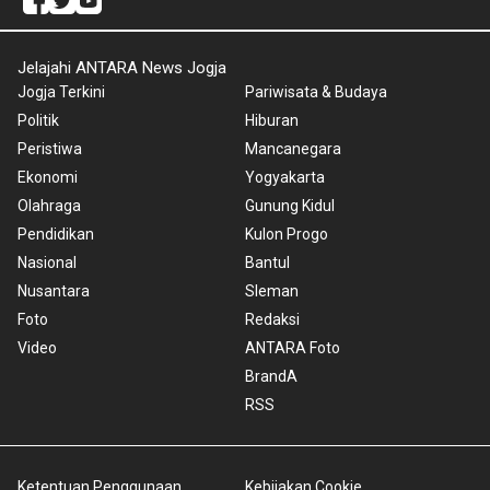
Jelajahi ANTARA News Jogja
Jogja Terkini
Pariwisata & Budaya
Politik
Hiburan
Peristiwa
Mancanegara
Ekonomi
Yogyakarta
Olahraga
Gunung Kidul
Pendidikan
Kulon Progo
Nasional
Bantul
Nusantara
Sleman
Foto
Redaksi
Video
ANTARA Foto
BrandA
RSS
Ketentuan Penggunaan
Kebijakan Cookie