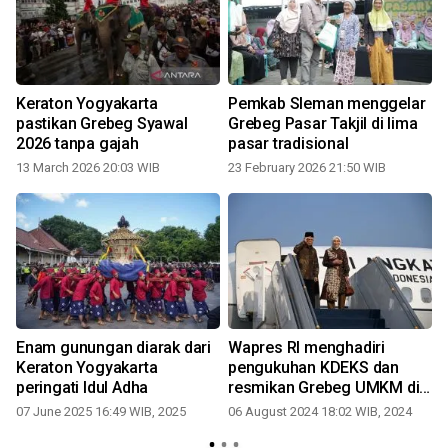
Keraton Yogyakarta
Pemkab Sleman menggelar
pastikan Grebeg Syawal
Grebeg Pasar Takjil di lima
2026 tanpa gajah
pasar tradisional
13 March 2026 20:03 WIB
23 February 2026 21:50 WIB
1
Enam gunungan diarak dari
Wapres RI menghadiri
Keraton Yogyakarta
pengukuhan KDEKS dan
peringati Idul Adha
resmikan Grebeg UMKM di
DIY
07 June 2025 16:49 WIB, 2025
06 August 2024 18:02 WIB, 2024
2