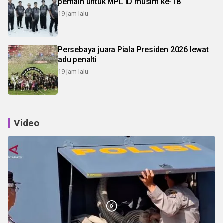
pemain untuk MPL ID musim ke-18
19 jam lalu
Persebaya juara Piala Presiden 2026 lewat
adu penalti
19 jam lalu
Video