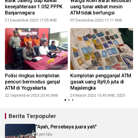
Bank Jateng siap kawal
Warga Aceh Barat kesulitan
kesejahteraan 1.052 PPPK
uang tunai akibat mesin
Banjarnegara
ATM tidak berfungsi
21 December 2025 17:05 WIB
07 December 2025 11:11 WIB
n
Polisi ringkus komplotan
Komplotan pengganjal ATM
pencuri bermodus ganjal
gasak uang Rp9,6 juta di
ATM di Yogyakarta
Majalengka
22 September 2025 20:45 WIB
24 March 2025 15:45 WIB, 2025
Berita Terpopuler
"Ayah, Persebaya juara yah"
6 jam lalu