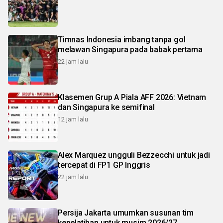
Timnas Indonesia imbang tanpa gol
melawan Singapura pada babak pertama
22 jam lalu
Klasemen Grup A Piala AFF 2026: Vietnam
dan Singapura ke semifinal
12 jam lalu
Alex Marquez ungguli Bezzecchi untuk jadi
tercepat di FP1 GP Inggris
22 jam lalu
Persija Jakarta umumkan susunan tim
kepelatihan untuk musim 2026/27