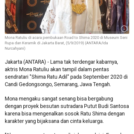
Mona Ratuliu di acara pembukaan Road to Shima 2020 di Museum Seni
Rupa dan Keramik di Jakarta Barat, (5/9/2019) (ANTARA/Ida
Nurcahyani)
Jakarta (ANTARA) - Lama tak terdengar kabarnya,
aktris Mona Ratuliu akan tampil dalam pentas
s
endratari
"Shima Ratu Adil" pada September 2020 di
Candi Gedongsongo, Semarang, Jawa Tengah.
Mona mengaku sangat senang bisa bergabung
dengan proyek besutan sutradara Putut Budi Santosa
karena bisa mengenalkan sosok Ratu Shima dengan
karakter yang bijaksana dan cinta keluarga.