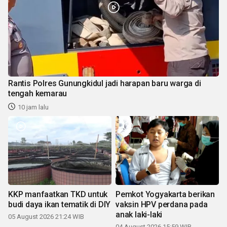
Rantis Polres Gunungkidul jadi harapan baru warga di
tengah kemarau
10 jam lalu
KKP manfaatkan TKD untuk
Pemkot Yogyakarta berikan
budi daya ikan tematik di DIY
vaksin HPV perdana pada
anak laki-laki
05 August 2026 21:24 WIB
04 August 2026 15:59 WIB