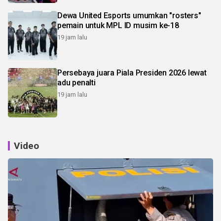
Dewa United Esports umumkan "rosters"
pemain untuk MPL ID musim ke-18
19 jam lalu
Persebaya juara Piala Presiden 2026 lewat
adu penalti
19 jam lalu
Video