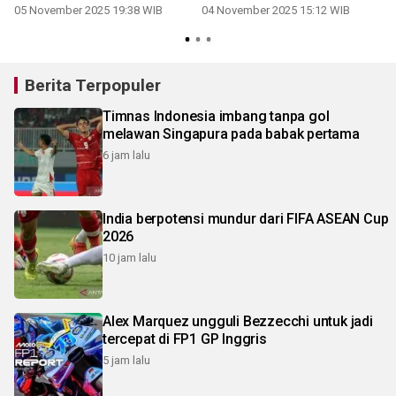
soal TKA
HUT PGRI
05 November 2025 19:38 WIB
04 November 2025 15:12 WIB
Berita Terpopuler
Timnas Indonesia imbang tanpa gol
melawan Singapura pada babak pertama
6 jam lalu
India berpotensi mundur dari FIFA ASEAN Cup
2026
10 jam lalu
Alex Marquez ungguli Bezzecchi untuk jadi
tercepat di FP1 GP Inggris
5 jam lalu