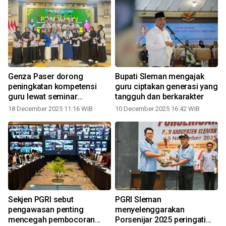
Genza Paser dorong
Bupati Sleman mengajak
peningkatan kompetensi
guru ciptakan generasi yang
guru lewat seminar
tangguh dan berkarakter
pendidikan nasional
18 December 2025 11:16 WIB
10 December 2025 16:42 WIB
1
Sekjen PGRI sebut
PGRI Sleman
pengawasan penting
menyelenggarakan
mencegah pembocoran
Porsenijar 2025 peringati