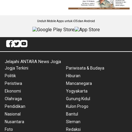
Unduh Mobile Apps untuk iOS dan Android
Jelajahi ANTARA News Jogja
Jogja Terkini
Pariwisata & Budaya
Politik
Hiburan
Peristiwa
Mancanegara
Ekonomi
Yogyakarta
Olahraga
Gunung Kidul
Pendidikan
Kulon Progo
Nasional
Bantul
Nusantara
Sleman
Foto
Redaksi