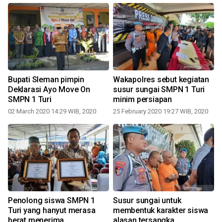
Bupati Sleman pimpin
Wakapolres sebut kegiatan
Deklarasi Ayo Move On
susur sungai SMPN 1 Turi
SMPN 1 Turi
minim persiapan
02 March 2020 14:29 WIB, 2020
25 February 2020 19:27 WIB, 2020
2
Penolong siswa SMPN 1
Susur sungai untuk
Turi yang hanyut merasa
membentuk karakter siswa
berat menerima
alasan tersangka