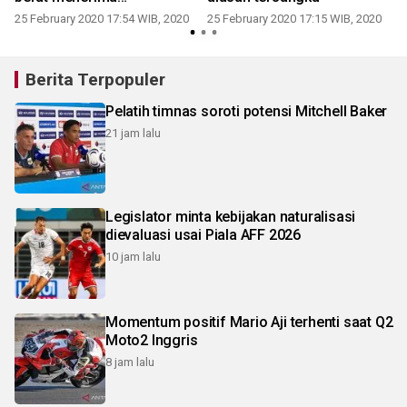
penghargaan
25 February 2020 17:54 WIB, 2020
25 February 2020 17:15 WIB, 2020
2
Berita Terpopuler
Pelatih timnas soroti potensi Mitchell Baker
21 jam lalu
Legislator minta kebijakan naturalisasi
dievaluasi usai Piala AFF 2026
10 jam lalu
Momentum positif Mario Aji terhenti saat Q2
Moto2 Inggris
8 jam lalu