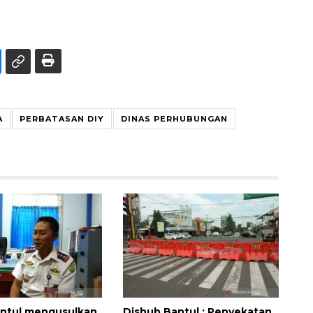
A
PERBATASAN DIY
DINAS PERHUBUNGAN
antul mengusulkan
Dishub Bantul : Penyekatan