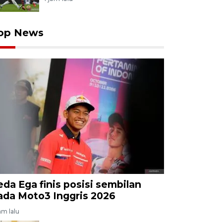
op News
eda Ega finis posisi sembilan
ada Moto3 Inggris 2026
am lalu