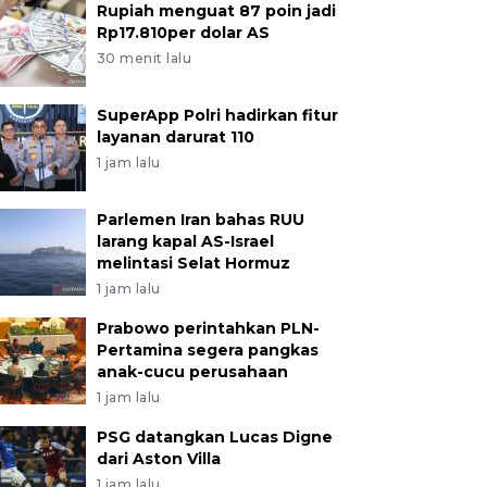
Rupiah menguat 87 poin jadi
Rp17.810per dolar AS
30 menit lalu
SuperApp Polri hadirkan fitur
layanan darurat 110
1 jam lalu
Parlemen Iran bahas RUU
larang kapal AS-Israel
melintasi Selat Hormuz
1 jam lalu
Prabowo perintahkan PLN-
Pertamina segera pangkas
anak-cucu perusahaan
1 jam lalu
PSG datangkan Lucas Digne
dari Aston Villa
1 jam lalu