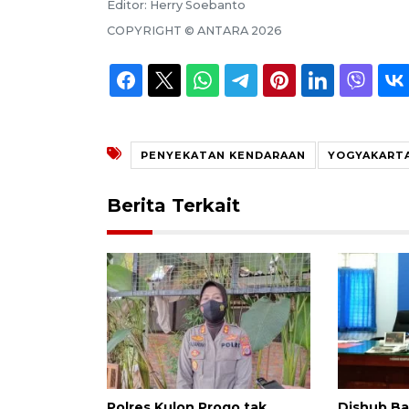
Editor:
Herry Soebanto
COPYRIGHT ©
ANTARA
2026
PENYEKATAN KENDARAAN
YOGYAKART
Berita Terkait
Polres Kulon Progo tak
Dishub B