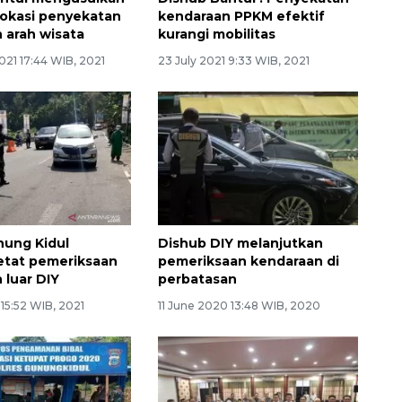
lokasi penyekatan
kendaraan PPKM efektif
 arah wisata
kurangi mobilitas
021 17:44 WIB, 2021
23 July 2021 9:33 WIB, 2021
nung Kidul
Dishub DIY melanjutkan
tat pemeriksaan
pemeriksaan kendaraan di
 luar DIY
perbatasan
15:52 WIB, 2021
11 June 2020 13:48 WIB, 2020