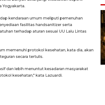
a Yogyakarta.
hadap kendaraan umum meliputi pemenuhan
nyediaan fasilitas handsanitizer serta
uhan terhadap aturan sesuai UU Lalu Lintas
Pasokan hortikultura
um memenuhi protokol kesehatan, kata dia, akan
melimpah picu deflasi DIY
guran secara tertulis.
06 August 2026 11:37 WIB
asif dan lebih menuntut kesadaran masyarakat
okol kesehatan," kata Lazuardi.