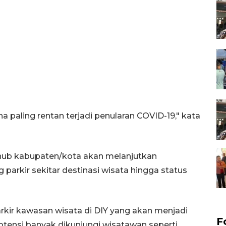
 paling rentan terjadi penularan COVID-19," kata
shub kabupaten/kota akan melanjutkan
arkir sekitar destinasi wisata hingga status
arkir kawasan wisata di DIY yang akan menjadi
F
otensi banyak dikunjungi wisatawan seperti