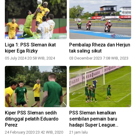
Liga 1: PSS Sleman ikat
Pembalap Rheza dan Herjun
a
kiper Ega Rizky
tak saling sikut
05 July 2024 20:58 WIB, 2024
03 December 2023 7:08 WIB, 2023
2
Kiper PSS Sleman sedih
PSS Sleman kenalkan
ditinggal pelatih Eduardo
sembilan pemain baru
Perez
hadapi Super League
2026/2027
24 February 2020 23:42 WIB, 2020
21 jam lalu