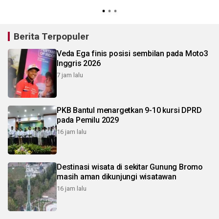
2
Berita Terpopuler
Veda Ega finis posisi sembilan pada Moto3
Inggris 2026
7 jam lalu
PKB Bantul menargetkan 9-10 kursi DPRD
pada Pemilu 2029
16 jam lalu
Destinasi wisata di sekitar Gunung Bromo
masih aman dikunjungi wisatawan
16 jam lalu