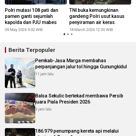
Polri mutasi 108 pati dan
TNI buka kemungkinan
pamen ganti sejumlah
gandeng Polri usut kasus
kapolda dan PJU mabes
penyiraman air keras
09 May 2026 9:02 WIB
18 March 2026 12:30 WIB
Berita Terpopuler
Pemkab-Jasa Marga membahas
perpanjangan jalur tol hingga Gunungkidul
11 jam lalu
Balsa Sekulic bertekad membawa Persib
juara Piala Presiden 2026
3 jam lalu
186.979 penumpang kereta api melalui