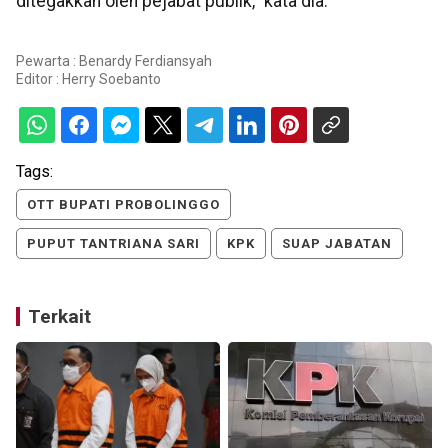
ditegakkan oleh pejabat publik," kata dia.
Pewarta : Benardy Ferdiansyah
Editor :
Herry Soebanto
Tags:
OTT BUPATI PROBOLINGGO
PUPUT TANTRIANA SARI
KPK
SUAP JABATAN
Terkait