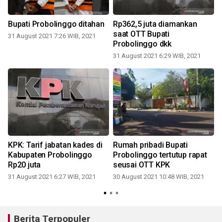
Bupati Probolinggo ditahan
Rp362,5 juta diamankan
saat OTT Bupati
31 August 2021 7:26 WIB, 2021
Probolinggo dkk
31 August 2021 6:29 WIB, 2021
KPK: Tarif jabatan kades di
Rumah pribadi Bupati
Kabupaten Probolinggo
Probolinggo tertutup rapat
Rp20 juta
seusai OTT KPK
31 August 2021 6:27 WIB, 2021
30 August 2021 10:48 WIB, 2021
2
Berita Terpopuler