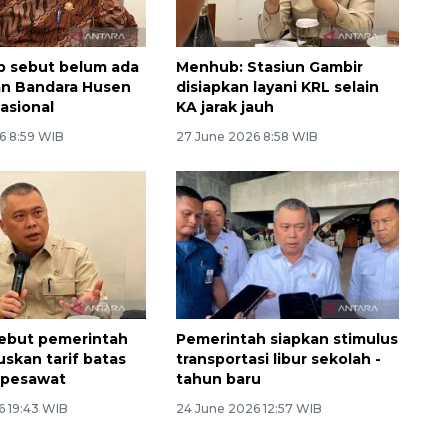
 sebut belum ada
Menhub: Stasiun Gambir
an Bandara Husen
disiapkan layani KRL selain
nasional
KA jarak jauh
6 8:59 WIB
27 June 2026 8:58 WIB
ebut pemerintah
Pemerintah siapkan stimulus
uskan tarif batas
transportasi libur sekolah -
t pesawat
tahun baru
6 19:43 WIB
24 June 2026 12:57 WIB