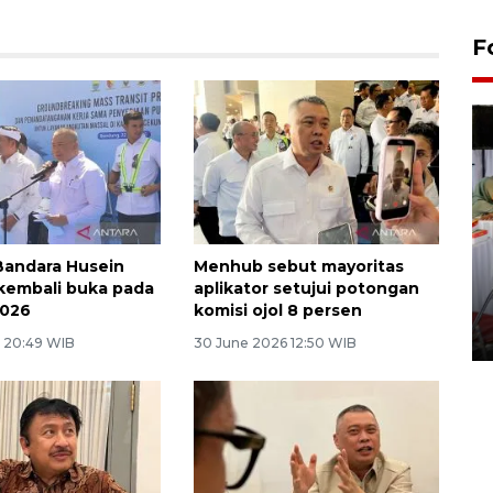
F
Bandara Husein
Menhub sebut mayoritas
Pameran seni rupa karya
kembali buka pada
aplikator setujui potongan
seniman neurodivergen
2026
komisi ojol 8 persen
03 August 2026 13:03 WIB
6 20:49 WIB
30 June 2026 12:50 WIB