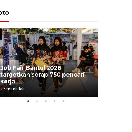
oto
Job Fair Bantul 2026
targetkan serap 750 pencari
Lelang b
kerja
Kejaksaa
27 menit lalu
4 jam lalu