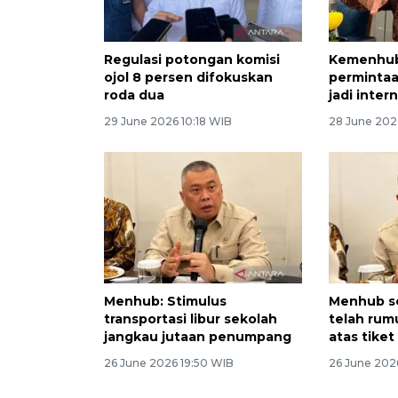
Regulasi potongan komisi
Kemenhub
ojol 8 persen difokuskan
perminta
roda dua
jadi inter
29 June 2026 10:18 WIB
28 June 202
Menhub: Stimulus
Menhub s
transportasi libur sekolah
telah rum
jangkau jutaan penumpang
atas tike
26 June 2026 19:50 WIB
26 June 202