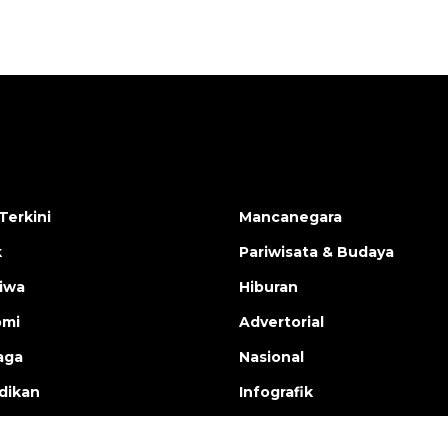
Terkini
Mancanegara
k
Pariwisata & Budaya
tiwa
Hiburan
omi
Advertorial
aga
Nasional
dikan
Infografik