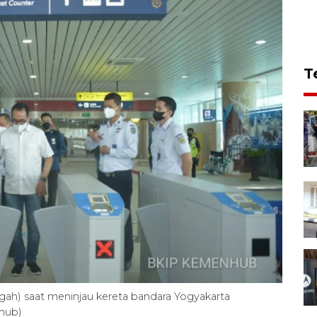
T
ah) saat meninjau kereta bandara Yogyakarta
nhub)