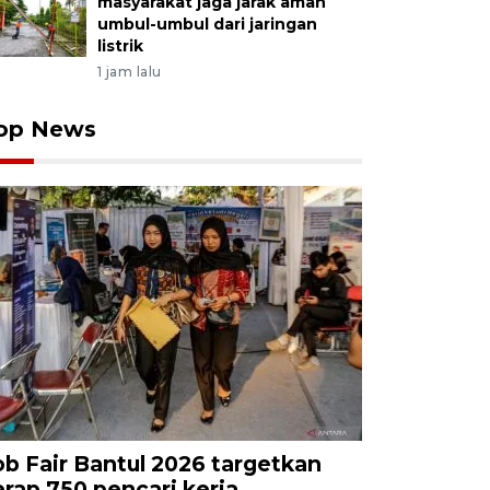
masyarakat jaga jarak aman
umbul-umbul dari jaringan
listrik
1 jam lalu
op News
ob Fair Bantul 2026 targetkan
erap 750 pencari kerja