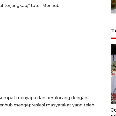
atif terjangkau,” tutur Menhub.
T
 sempat menyapa dan berbincang dengan
enhub mengapresiasi masyarakat yang telah
J
s