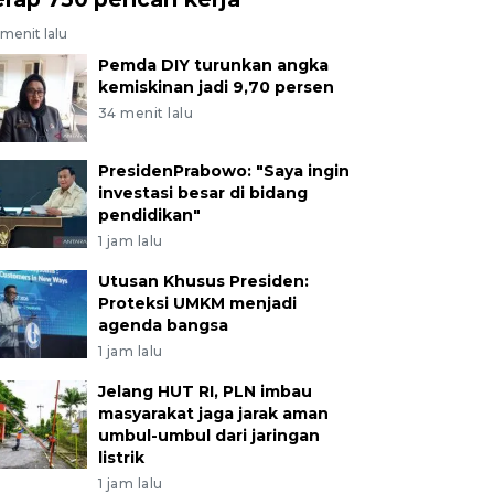
menit lalu
Pemda DIY turunkan angka
kemiskinan jadi 9,70 persen
34 menit lalu
PresidenPrabowo: "Saya ingin
investasi besar di bidang
pendidikan"
1 jam lalu
Utusan Khusus Presiden:
Proteksi UMKM menjadi
agenda bangsa
1 jam lalu
Jelang HUT RI, PLN imbau
masyarakat jaga jarak aman
umbul-umbul dari jaringan
listrik
1 jam lalu