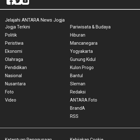
Jelajahi ANTARA News Jogja
Jogja Terkini
Pariwisata & Budaya
Politik
Hiburan
Peristiwa
Mancanegara
Ekonomi
Yogyakarta
Olahraga
Gunung Kidul
Pendidikan
Kulon Progo
Nasional
Bantul
Nusantara
Sleman
Foto
Redaksi
Video
ANTARA Foto
BrandA
RSS
Ketentuan Penggunaan
Kebijakan Cookie