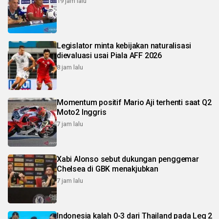
19 jam lalu
Legislator minta kebijakan naturalisasi
dievaluasi usai Piala AFF 2026
8 jam lalu
Momentum positif Mario Aji terhenti saat Q2
Moto2 Inggris
7 jam lalu
Xabi Alonso sebut dukungan penggemar
Chelsea di GBK menakjubkan
7 jam lalu
Indonesia kalah 0-3 dari Thailand pada Leg 2