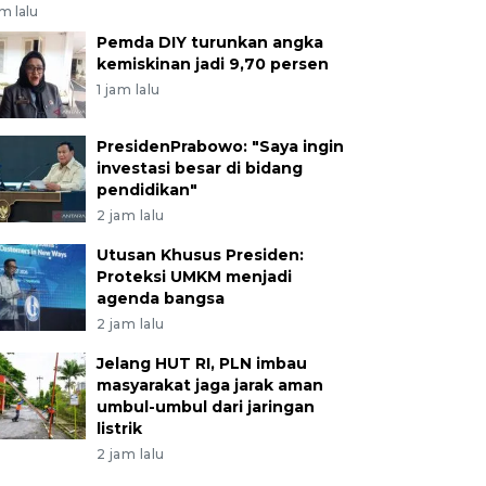
am lalu
Pemda DIY turunkan angka
kemiskinan jadi 9,70 persen
1 jam lalu
PresidenPrabowo: "Saya ingin
investasi besar di bidang
pendidikan"
2 jam lalu
Utusan Khusus Presiden:
Proteksi UMKM menjadi
agenda bangsa
2 jam lalu
Jelang HUT RI, PLN imbau
masyarakat jaga jarak aman
umbul-umbul dari jaringan
listrik
2 jam lalu