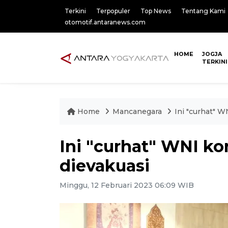
Terkini
Terpopuler
Top News
Tentang Kami
otomotif.antaranews.com
HOME
JOGJA
TERKINI
Home
Mancanegara
Ini "curhat" 
Ini "curhat" WNI k
dievakuasi
Minggu, 12 Februari 2023 06:09 WIB