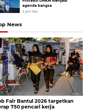
Proteksi UMKM menjadi
agenda bangsa
2 jam lalu
op News
ob Fair Bantul 2026 targetkan
erap 750 pencari kerja