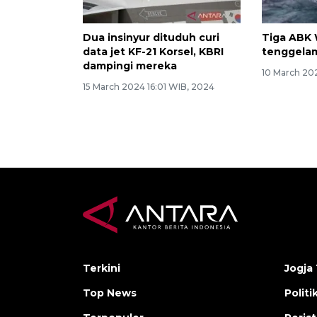
Dua insinyur dituduh curi
Tiga ABK 
data jet KF-21 Korsel, KBRI
tenggelam
dampingi mereka
10 March 20
15 March 2024 16:01 WIB, 2024
Terkini
Jogja 
Top News
Politi