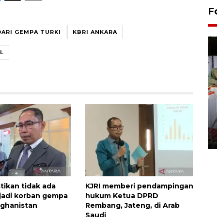
F
DARI GEMPA TURKI
KBRI ANKARA
L
Pameran seni rupa karya
seniman neurodivergen
03 August 2026 13:03 WIB
tikan tidak ada
KJRI memberi pendampingan
jadi korban gempa
hukum Ketua DPRD
fghanistan
Rembang, Jateng, di Arab
Saudi