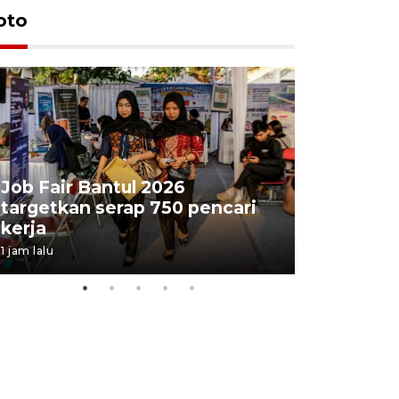
oto
Job Fair Bantul 2026
targetkan serap 750 pencari
Lelang b
kerja
Kejaksaa
1 jam lalu
6 jam lalu