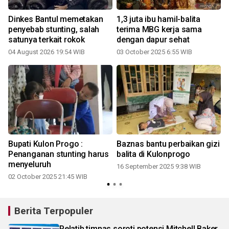
Dinkes Bantul memetakan
1,3 juta ibu hamil-balita
penyebab stunting, salah
terima MBG kerja sama
satunya terkait rokok
dengan dapur sehat
04 August 2026 19:54 WIB
03 October 2025 6:55 WIB
Bupati Kulon Progo :
Baznas bantu perbaikan gizi
Penanganan stunting harus
balita di Kulonprogo
Gra
menyeluruh
16 September 2025 9:38 WIB
02 October 2025 21:45 WIB
Berita Terpopuler
Pelatih timnas soroti potensi Mitchell Baker