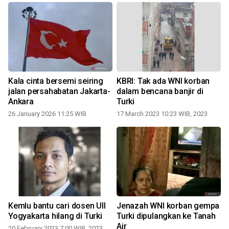
i
Kala cinta bersemi seiring
KBRI: Tak ada WNI korban
jalan persahabatan Jakarta-
dalam bencana banjir di
Ankara
Turki
1
26 January 2026 11:25 WIB
17 March 2023 10:23 WIB, 2023
Kemlu bantu cari dosen UII
Jenazah WNI korban gempa
Yogyakarta hilang di Turki
Turki dipulangkan ke Tanah
Air
20 February 2023 7:00 WIB, 2023