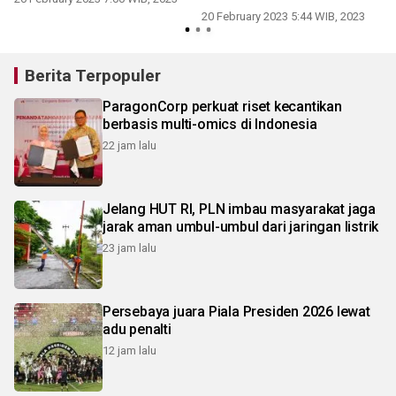
20 February 2023 5:44 WIB, 2023
1
Berita Terpopuler
ParagonCorp perkuat riset kecantikan
berbasis multi-omics di Indonesia
22 jam lalu
Jelang HUT RI, PLN imbau masyarakat jaga
jarak aman umbul-umbul dari jaringan listrik
23 jam lalu
Persebaya juara Piala Presiden 2026 lewat
adu penalti
12 jam lalu