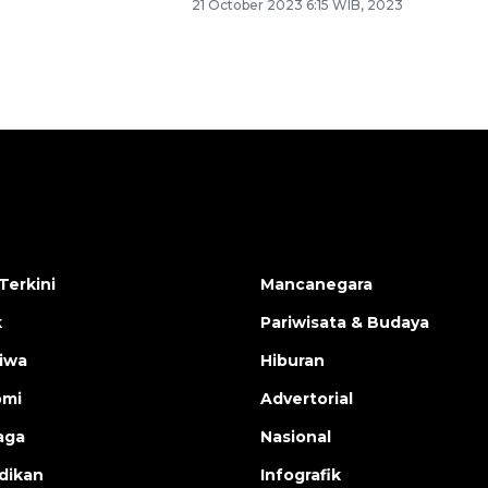
21 October 2023 6:15 WIB, 2023
Terkini
Mancanegara
k
Pariwisata & Budaya
tiwa
Hiburan
omi
Advertorial
aga
Nasional
dikan
Infografik