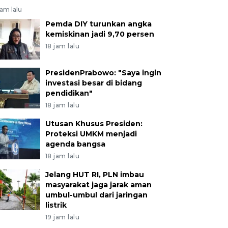
jam lalu
Pemda DIY turunkan angka
kemiskinan jadi 9,70 persen
18 jam lalu
PresidenPrabowo: "Saya ingin
investasi besar di bidang
pendidikan"
18 jam lalu
Utusan Khusus Presiden:
Proteksi UMKM menjadi
agenda bangsa
18 jam lalu
Jelang HUT RI, PLN imbau
masyarakat jaga jarak aman
umbul-umbul dari jaringan
listrik
19 jam lalu