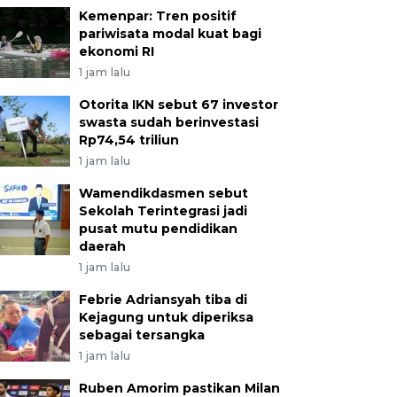
Kemenpar: Tren positif
pariwisata modal kuat bagi
ekonomi RI
1 jam lalu
Otorita IKN sebut 67 investor
swasta sudah berinvestasi
Rp74,54 triliun
1 jam lalu
Wamendikdasmen sebut
Sekolah Terintegrasi jadi
pusat mutu pendidikan
daerah
1 jam lalu
Febrie Adriansyah tiba di
Kejagung untuk diperiksa
sebagai tersangka
1 jam lalu
Ruben Amorim pastikan Milan