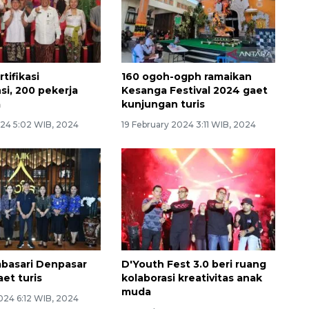
rtifikasi
160 ogoh-ogph ramaikan
i, 200 pekerja
Kesanga Festival 2024 gaet
a
kunjungan turis
24 5:02 WIB, 2024
19 February 2024 3:11 WIB, 2024
basari Denpasar
D'Youth Fest 3.0 beri ruang
aet turis
kolaborasi kreativitas anak
muda
024 6:12 WIB, 2024