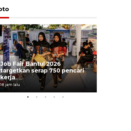
oto
Job Fair Bantul 2026
targetkan serap 750 pencari
Lelang b
kerja
Kejaksaa
18 jam lalu
22 jam lalu