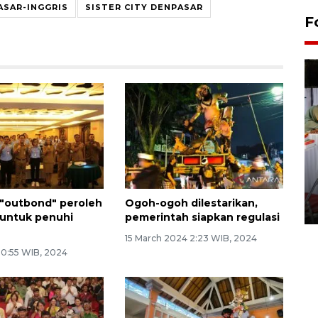
ASAR-INGGRIS
SISTER CITY DENPASAR
F
Pameran seni rupa karya
seniman neurodivergen
"outbond" peroleh
Ogoh-ogoh dilestarikan,
03 August 2026 13:03 WIB
 untuk penuhi
pemerintah siapkan regulasi
15 March 2024 2:23 WIB, 2024
 0:55 WIB, 2024