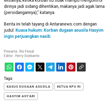
Misalnya, ketika korban itu tidak mampu mengontrol
dirinya jadi sidang dihentikan, makanya jadi agak lama
(persidangannya)," katanya.
Berita ini telah tayang di Antaranews.com dengan
judul:
Kuasa hukum: Korban dugaan asusila Hasyim
ingin perjuangkan nasib
Pewarta : Rio Feisal
Editor :
Herry Soebanto
Tags:
KASUS DUGAAN ASUSILA
KETUA KPU RI
HASYIM ASY'ARI