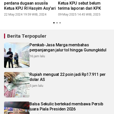
perdana dugaan asusila
Ketua KPU sebut belum
I
Ketua KPU RI Hasyim Asy'ari
terima laporan dari KPK
22 May 2024 19:59 WIB, 2024
09 May 2025 14:45 WIB, 2025
2
Berita Terpopuler
Pemkab-Jasa Marga membahas
perpanjangan jalur tol hingga Gunungkidul
16 jam lalu
Rupiah menguat 22 poin jadi Rp17.911 per
dolar AS
5 jam lalu
Balsa Sekulic bertekad membawa Persib
juara Piala Presiden 2026