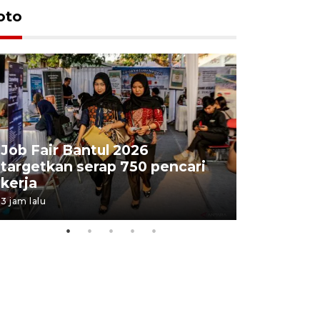
oto
Job Fair Bantul 2026
targetkan serap 750 pencari
Lelang b
kerja
Kejaksaa
3 jam lalu
8 jam lalu