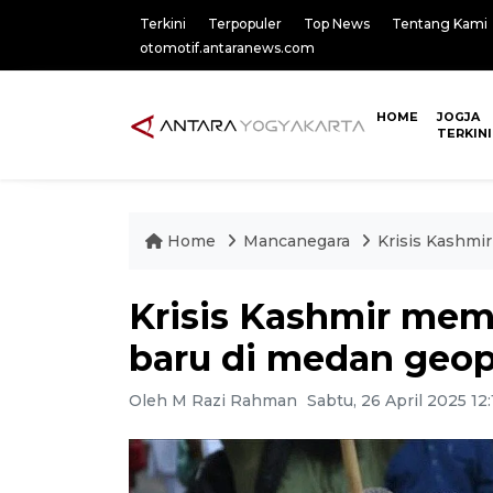
Terkini
Terpopuler
Top News
Tentang Kami
otomotif.antaranews.com
HOME
JOGJA
TERKINI
Home
Mancanegara
Krisis Kashmir
Krisis Kashmir mema
baru di medan geop
Oleh M Razi Rahman
Sabtu, 26 April 2025 12