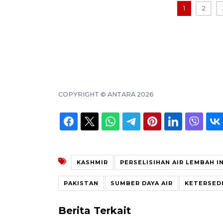
1
2
COPYRIGHT ©
ANTARA
2026
KASHMIR
PERSELISIHAN AIR LEMBAH I
PAKISTAN
SUMBER DAYA AIR
KETERSEDI
Berita Terkait