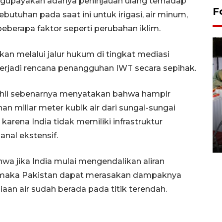
mengupayakan adanya peninjauan ulang terhadap
F
utuhan pada saat ini untuk irigasi, air minum,
beberapa faktor seperti perubahan iklim.
ukan melalui jalur hukum di tingkat mediasi
a terjadi rencana penangguhan IWT secara sepihak.
li sebenarnya menyatakan bahwa hampir
n miliar meter kubik air dari sungai-sungai
Pameran seni rupa karya
u karena India tidak memiliki infrastruktur
seniman neurodivergen
nal ekstensif.
03 August 2026 13:03 WIB
a jika India mulai mengendalikan aliran
, maka Pakistan dapat merasakan dampaknya
an air sudah berada pada titik terendah.