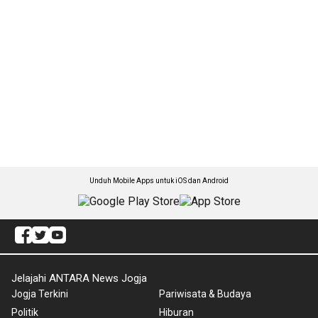
Unduh Mobile Apps untuk iOS dan Android
Jelajahi ANTARA News Jogja
Jogja Terkini
Pariwisata & Budaya
Politik
Hiburan