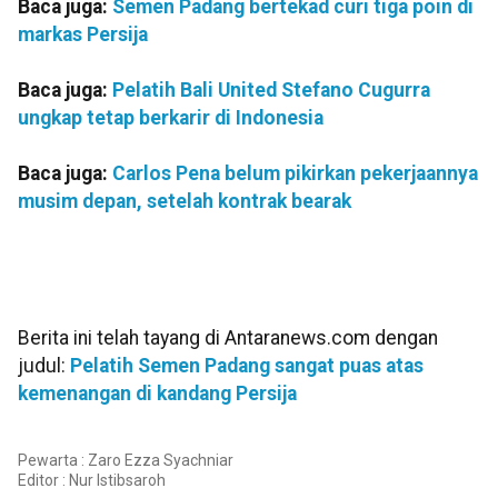
Baca juga:
Semen Padang bertekad curi tiga poin di
markas Persija
Baca juga:
Pelatih Bali United Stefano Cugurra
ungkap tetap berkarir di Indonesia
Baca juga:
Carlos Pena belum pikirkan pekerjaannya
musim depan, setelah kontrak bearak
Berita ini telah tayang di Antaranews.com dengan
judul:
Pelatih Semen Padang sangat puas atas
kemenangan di kandang Persija
Pewarta : Zaro Ezza Syachniar
Editor :
Nur Istibsaroh