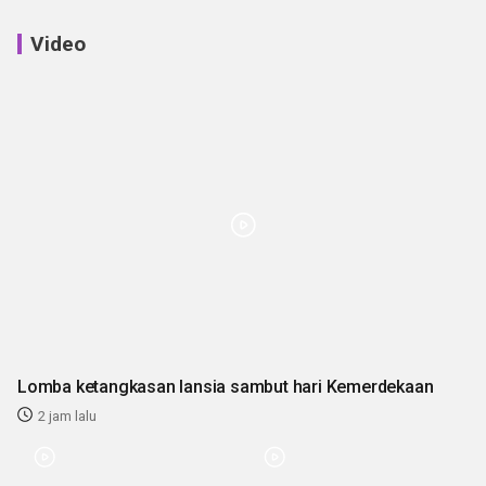
Video
Lomba ketangkasan lansia sambut hari Kemerdekaan
2 jam lalu