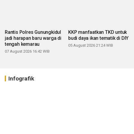
KKP manfaatkan TKD untuk
Rantis Polres Gunungkidul
budi daya ikan tematik di DIY
jadi harapan baru warga di
tengah kemarau
05 August 2026 21:24 WIB
07 August 2026 16:42 WIB
Infografik