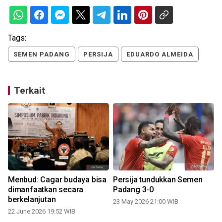
Tags:
SEMEN PADANG
PERSIJA
EDUARDO ALMEIDA
Terkait
i
Menbud: Cagar budaya bisa
Persija tundukkan Semen
dimanfaatkan secara
Padang 3-0
berkelanjutan
23 May 2026 21:00 WIB
22 June 2026 19:52 WIB