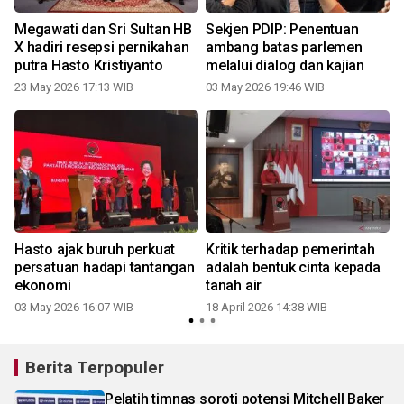
Megawati dan Sri Sultan HB
Sekjen PDIP: Penentuan
X hadiri resepsi pernikahan
ambang batas parlemen
putra Hasto Kristiyanto
melalui dialog dan kajian
23 May 2026 17:13 WIB
03 May 2026 19:46 WIB
1
Hasto ajak buruh perkuat
Kritik terhadap pemerintah
h
persatuan hadapi tantangan
adalah bentuk cinta kepada
ekonomi
tanah air
03 May 2026 16:07 WIB
18 April 2026 14:38 WIB
Berita Terpopuler
Pelatih timnas soroti potensi Mitchell Baker