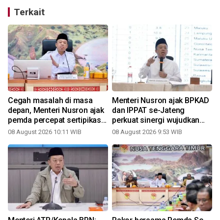
Terkait
o
Cegah masalah di masa
Menteri Nusron ajak BPKAD
depan, Menteri Nusron ajak
dan IPPAT se-Jateng
pemda percepat sertipikasi
perkuat sinergi wujudkan
tanah rumah ibadah di NTT
transformasi layanan
08 August 2026 10:11 WIB
08 August 2026 9:53 WIB
3
pertanahan