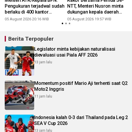
Menteri ATR/Kepala BPN:
Rakor bersama Pemda Se-
Pengukuran terjadwal sudah
NTT, Menteri Nusron minta
berlaku di 400 kantor
dukungan kepala daerah
pertanahan
wujudkan transformasi
05 August 2026 20:16 WIB
05 August 2026 19:57 WIB
2
layanan pertanahan
Berita Terpopuler
Legislator minta kebijakan naturalisasi
dievaluasi usai Piala AFF 2026
13 jam lalu
Momentum positif Mario Aji terhenti saat Q2
Moto2 Inggris
11 jam lalu
Indonesia kalah 0-3 dari Thailand pada Leg 2
SEA V Cup 2026
13 jam lalu