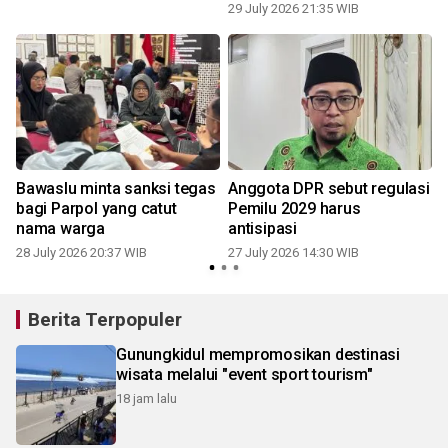
29 July 2026 21:35 WIB
2
Bawaslu minta sanksi tegas
Anggota DPR sebut regulasi
K
bagi Parpol yang catut
Pemilu 2029 harus
nama warga
antisipasi
28 July 2026 20:37 WIB
27 July 2026 14:30 WIB
2
Berita Terpopuler
Gunungkidul mempromosikan destinasi
wisata melalui "event sport tourism"
18 jam lalu