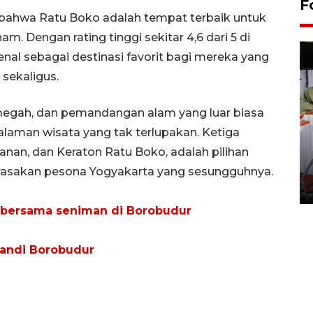
F
ahwa Ratu Boko adalah tempat terbaik untuk
m. Dengan rating tinggi sekitar 4,6 dari 5 di
enal sebagai destinasi favorit bagi mereka yang
sekaligus.
 megah, dan pemandangan alam yang luar biasa
laman wisata yang tak terlupakan. Ketiga
Pameran seni rupa karya
nan, dan Keraton Ratu Boko, adalah pilihan
seniman neurodivergen
erasakan pesona Yogyakarta yang sesungguhnya.
03 August 2026 13:03 WIB
o bersama seniman di Borobudur
andi Borobudur