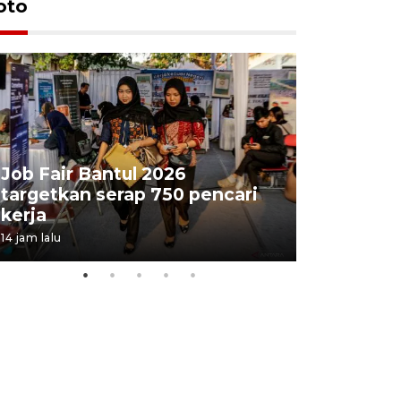
oto
Job Fair Bantul 2026
targetkan serap 750 pencari
Lelang b
kerja
Kejaksaa
14 jam lalu
18 jam lalu