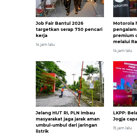
Job Fair Bantul 2026
Motorola 
targetkan serap 750 pencari
pengalama
kerja
premium d
melalui Ra
14 jam lalu
14 jam lalu
Jelang HUT RI, PLN imbau
LKPP: Bel
masyarakat jaga jarak aman
Jogja capa
umbul-umbul dari jaringan
15 jam lalu
listrik