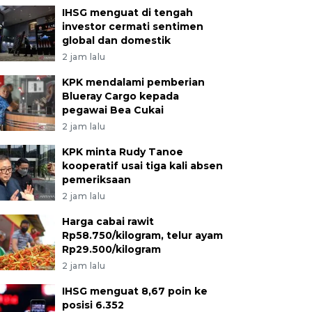
IHSG menguat di tengah
investor cermati sentimen
global dan domestik
2 jam lalu
KPK mendalami pemberian
Blueray Cargo kepada
pegawai Bea Cukai
2 jam lalu
KPK minta Rudy Tanoe
kooperatif usai tiga kali absen
pemeriksaan
2 jam lalu
Harga cabai rawit
Rp58.750/kilogram, telur ayam
Rp29.500/kilogram
2 jam lalu
IHSG menguat 8,67 poin ke
posisi 6.352