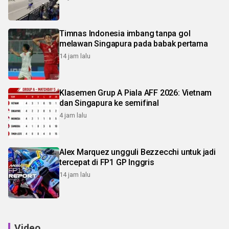
Timnas Indonesia imbang tanpa gol
melawan Singapura pada babak pertama
14 jam lalu
Klasemen Grup A Piala AFF 2026: Vietnam
dan Singapura ke semifinal
4 jam lalu
Alex Marquez ungguli Bezzecchi untuk jadi
tercepat di FP1 GP Inggris
14 jam lalu
Video