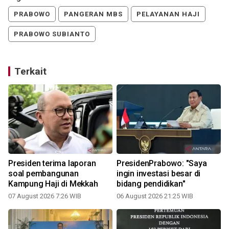
PRABOWO
PANGERAN MBS
PELAYANAN HAJI
PRABOWO SUBIANTO
Terkait
Presiden terima laporan
PresidenPrabowo: "Saya
soal pembangunan
ingin investasi besar di
Kampung Haji di Mekkah
bidang pendidikan"
07 August 2026 7:26 WIB
06 August 2026 21:25 WIB