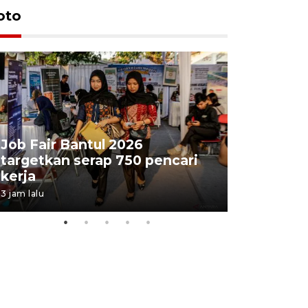
oto
Job Fair Bantul 2026
targetkan serap 750 pencari
Lelang b
kerja
Kejaksaa
3 jam lalu
8 jam lalu