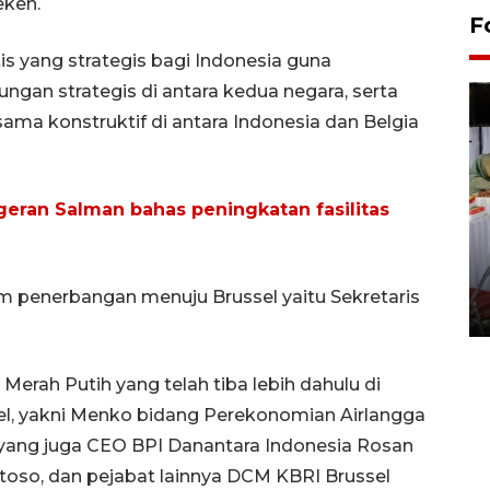
eken.
F
s yang strategis bagi Indonesia guna
n strategis di antara kedua negara, serta
ama konstruktif di antara Indonesia dan Belgia
eran Salman bahas peningkatan fasilitas
Pameran seni rupa karya
seniman neurodivergen
 penerbangan menuju Brussel yaitu Sekretaris
03 August 2026 13:03 WIB
Merah Putih yang telah tiba lebih dahulu di
el, yakni Menko bidang Perekonomian Airlangga
si yang juga CEO BPI Danantara Indonesia Rosan
toso, dan pejabat lainnya DCM KBRI Brussel