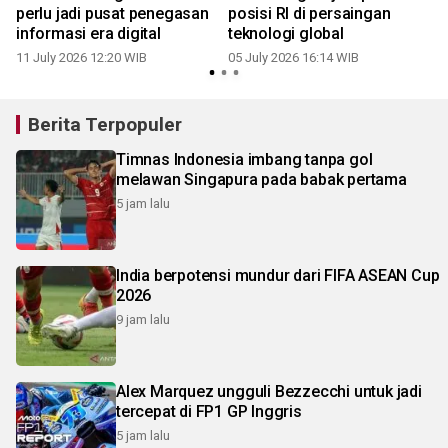
perlu jadi pusat penegasan
posisi RI di persaingan
informasi era digital
teknologi global
11 July 2026 12:20 WIB
05 July 2026 16:14 WIB
Berita Terpopuler
Timnas Indonesia imbang tanpa gol
melawan Singapura pada babak pertama
5 jam lalu
India berpotensi mundur dari FIFA ASEAN Cup
2026
9 jam lalu
Alex Marquez ungguli Bezzecchi untuk jadi
tercepat di FP1 GP Inggris
5 jam lalu