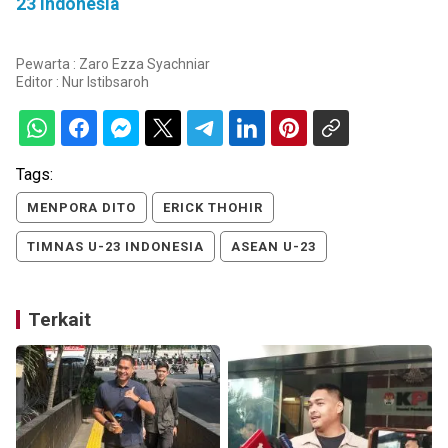
23 Indonesia
Pewarta : Zaro Ezza Syachniar
Editor :
Nur Istibsaroh
Tags:
MENPORA DITO
ERICK THOHIR
TIMNAS U-23 INDONESIA
ASEAN U-23
Terkait