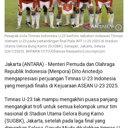
Pesepak bola Timnas Indonesia U-23 berfoto sebelum melawan Timnas
Vietnam U-23 pada pertandingan final Piala AFF U-23 2025 di Stadion
Utama Gelora Bung Karno (SUGBK), Senayan, Jakarta, Selasa
(29/7/2025). ANTARA FOTO/Dhemas Reviyanto/Lmo/nym/pri.
Jakarta (ANTARA) - Menteri Pemuda dan Olahraga
Republik Indonesia (Menpora) Dito Ariotedjo
mengapresiasi perjuangan Timnas U-23 Indonesia
yang menjadi finalis di Kejuaraan ASEAN U-23 2025.
Timnas U-23 tak mampu mengakhiri puasa panjang
mengangkat trofi untuk semua kelompok umur tim
nasional di Stadion Utama Gelora Bung Karno
(SUGBK), Jakarta, setelah pada laga final yang
dimainkan Selasa, Garuda Muda dikalahkan timnas U-