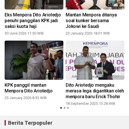
Eks Menpora Dito Ariotedjo
Mantan Menpora ditanya
penuhi panggilan KPK jadi
soal kunker bersama
saksi kuota haji
Jokowi ke Saudi
30 June 2026 11:30 WIB
23 January 2026 18:01 WIB
-
KPK panggil mantan
Dito Ariotedjo mengaku
Menpora Dito Ariotedjo
merasa lega digantikan oleh
menpora baru Erick Thohir
23 January 2026 8:33 WIB
18 September 2025 13:28 WIB
Berita Terpopuler