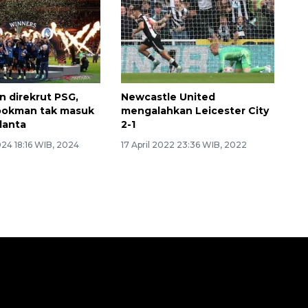
n direkrut PSG,
Newcastle United
ookman tak masuk
mengalahkan Leicester City
lanta
2-1
24 18:16 WIB, 2024
17 April 2022 23:36 WIB, 2022