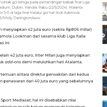
tak gol ketiga pada pertandingan babak final Liga
ium, Dublin, Irlandia, Rabu (22/5/2024). Atalanta
0 di laga final melalui gol hat-trick Ademola
olly Darlington/aww.
n menyiapkan 42 juta euro (sekira Rp806 miliar)
ola Lookman dari sesama klub Liga Italia
s ini.
selain 42 juta euro, Inter Milan juga menyiapkan
tuk
add-ons
demi meluluhkan hati Atalanta.
ertemuan antara direktur perwakilan dari kedua
an penawaran dari 40 juta euro yang sebelumnya
Sport Mediaset, hal ini disebabkan nilai
perkirakan masih belum memenuhi keinginan