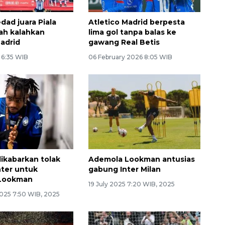
dad juara Piala
Atletico Madrid berpesta
lah kalahkan
lima gol tanpa balas ke
Madrid
gawang Real Betis
6 6:35 WIB
06 February 2026 8:05 WIB
dikabarkan tolak
Ademola Lookman antusias
nter untuk
gabung Inter Milan
Lookman
19 July 2025 7:20 WIB, 2025
025 7:50 WIB, 2025