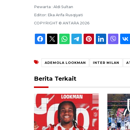
Pewarta :
Aldi Sultan
Editor:
Eka Arifa Rusqiyati
COPYRIGHT ©
ANTARA
2026
ADEMOLA LOOKMAN
INTER MILAN
A
Berita Terkait