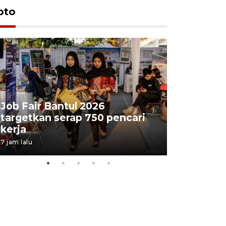
oto
Job Fair Bantul 2026
targetkan serap 750 pencari
Lelang b
kerja
Kejaksaa
7 jam lalu
12 jam lalu