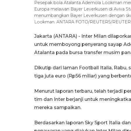
Pesepak bola Atalanta Ademola Lookman mence
Europa melawan Bayer Leverkusen di Aviva Stad
menumbangkan Bayer Leverkusen dengan skor 3-
Lookman. ANTARA FOTO/REUTERS/REUTERS/M
Jakarta (ANTARA) - Inter Milan dilaporka
untuk memboyong penyerang sayap Adem
Atalanta pada bursa transfer musim pana
Dikutip dari laman Football Italia, Rabu, 
tiga juta euro (Rp56 miliar) yang berben
Menurut laporan terbaru, telah terjadi p
tim dan Inter berjanji untuk meningkatk
mereka sampaikan.
Berdasarkan laporan Sky Sport Italia dan 
penawaran yang diajukan Inter Milan di