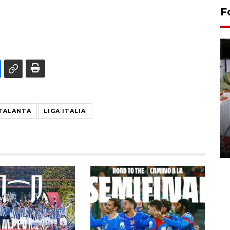
F
TALANTA
LIGA ITALIA
Pameran seni rupa karya
seniman neurodivergen
03 August 2026 13:03 WIB