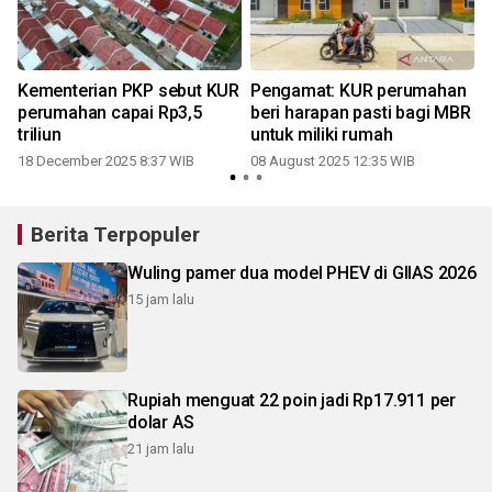
Kementerian PKP sebut KUR
Pengamat: KUR perumahan
perumahan capai Rp3,5
beri harapan pasti bagi MBR
triliun
untuk miliki rumah
18 December 2025 8:37 WIB
08 August 2025 12:35 WIB
0
Berita Terpopuler
Wuling pamer dua model PHEV di GIIAS 2026
15 jam lalu
Rupiah menguat 22 poin jadi Rp17.911 per
dolar AS
21 jam lalu