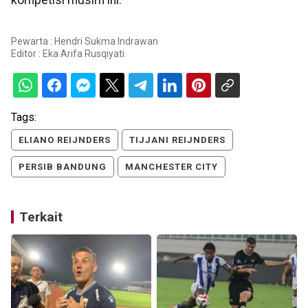
kompetisi musim ini.
Pewarta : Hendri Sukma Indrawan
Editor :
Eka Arifa Rusqiyati
Tags:
ELIANO REIJNDERS
TIJJANI REIJNDERS
PERSIB BANDUNG
MANCHESTER CITY
Terkait