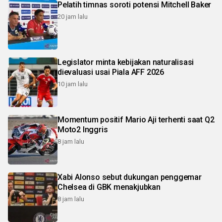
Pelatih timnas soroti potensi Mitchell Baker
20 jam lalu
Legislator minta kebijakan naturalisasi
dievaluasi usai Piala AFF 2026
10 jam lalu
Momentum positif Mario Aji terhenti saat Q2
Moto2 Inggris
8 jam lalu
Xabi Alonso sebut dukungan penggemar
Chelsea di GBK menakjubkan
8 jam lalu