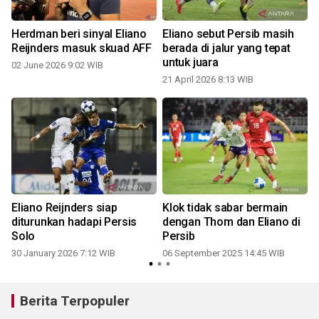
Herdman beri sinyal Eliano
Eliano sebut Persib masih
Reijnders masuk skuad AFF
berada di jalur yang tepat
untuk juara
02 June 2026 9:02 WIB
21 April 2026 8:13 WIB
o
Eliano Reijnders siap
Klok tidak sabar bermain
diturunkan hadapi Persis
dengan Thom dan Eliano di
Solo
Persib
4
30 January 2026 7:12 WIB
06 September 2025 14:45 WIB
Berita Terpopuler