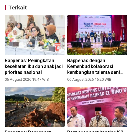
Terkait
Bappenas: Peningkatan
Bappenas dengan
kesehatan ibu dan anak jadi
Kemenbud kolaborasi
prioritas nasional
kembangkan talenta seni
budaya Indonesia
06 August 2026 19:47 WIB
06 August 2026 16:20 WIB
2