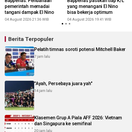
Bappenas: Pendanaan
Bappenas pastikan tiap K/L
pemerintah memadai
yang menangani El Nino
tangani dampak El Nino
bisa bekerja optimum
04 August 2026 21:36 WIB
04 August 2026 19:41 WIB
1
Berita Terpopuler
Pelatih timnas soroti potensi Mitchell Baker
7 jam lalu
"Ayah, Persebaya juara yah"
14 jam lalu
Klasemen Grup A Piala AFF 2026: Vietnam
dan Singapura ke semifinal
20 jam lalu