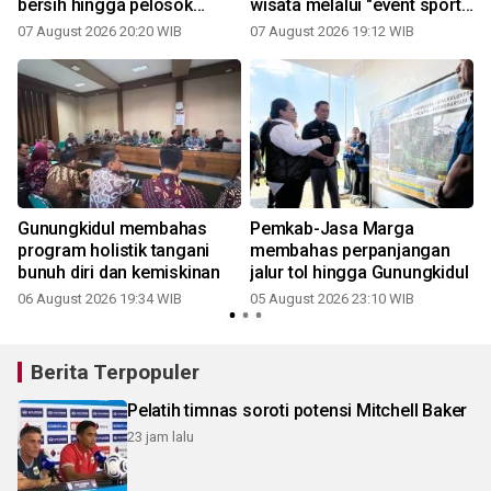
bersih hingga pelosok
wisata melalui "event sport
Gunungkidul
tourism"
07 August 2026 20:20 WIB
07 August 2026 19:12 WIB
Gunungkidul membahas
Pemkab-Jasa Marga
program holistik tangani
membahas perpanjangan
bunuh diri dan kemiskinan
jalur tol hingga Gunungkidul
06 August 2026 19:34 WIB
05 August 2026 23:10 WIB
3
Berita Terpopuler
Pelatih timnas soroti potensi Mitchell Baker
23 jam lalu