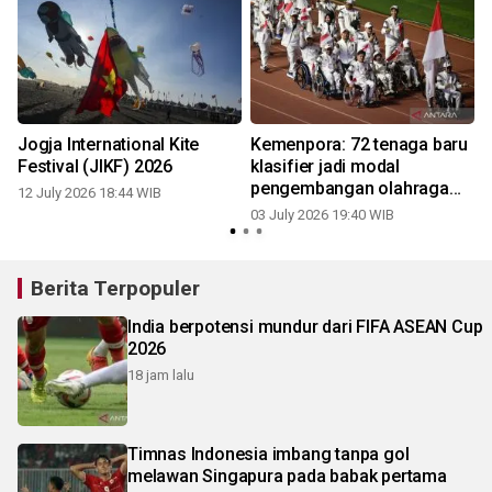
Jogja International Kite
Kemenpora: 72 tenaga baru
Festival (JIKF) 2026
klasifier jadi modal
pengembangan olahraga
12 July 2026 18:44 WIB
disabilitas
03 July 2026 19:40 WIB
Berita Terpopuler
India berpotensi mundur dari FIFA ASEAN Cup
2026
18 jam lalu
Timnas Indonesia imbang tanpa gol
melawan Singapura pada babak pertama