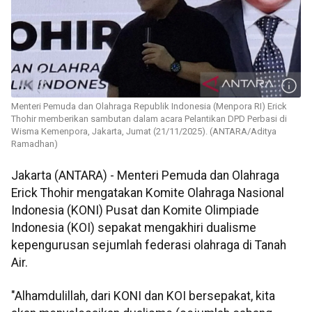
Menteri Pemuda dan Olahraga Republik Indonesia (Menpora RI) Erick
Thohir memberikan sambutan dalam acara Pelantikan DPD Perbasi di
Wisma Kemenpora, Jakarta, Jumat (21/11/2025). (ANTARA/Aditya
Ramadhan)
Jakarta (ANTARA) - Menteri Pemuda dan Olahraga
Erick Thohir mengatakan Komite Olahraga Nasional
Indonesia (KONI) Pusat dan Komite Olimpiade
Indonesia (KOI) sepakat mengakhiri dualisme
kepengurusan sejumlah federasi olahraga di Tanah
Air.
"Alhamdulillah, dari KONI dan KOI bersepakat, kita