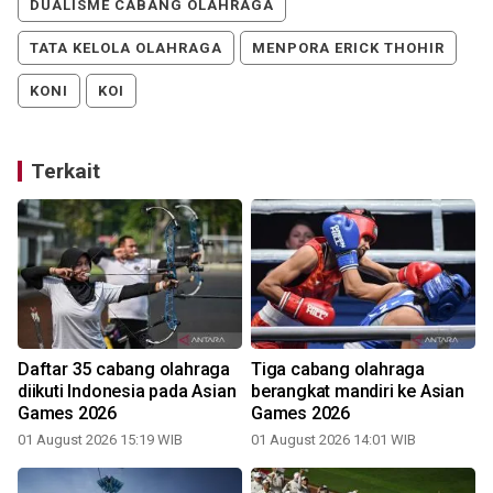
DUALISME CABANG OLAHRAGA
TATA KELOLA OLAHRAGA
MENPORA ERICK THOHIR
KONI
KOI
Terkait
Daftar 35 cabang olahraga
Tiga cabang olahraga
diikuti Indonesia pada Asian
berangkat mandiri ke Asian
Games 2026
Games 2026
01 August 2026 15:19 WIB
01 August 2026 14:01 WIB
0