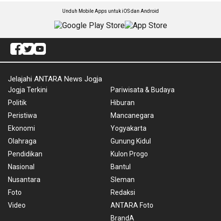
Unduh Mobile Apps untuk iOS dan Android
Jelajahi ANTARA News Jogja
Jogja Terkini
Pariwisata & Budaya
Politik
Hiburan
Peristiwa
Mancanegara
Ekonomi
Yogyakarta
Olahraga
Gunung Kidul
Pendidikan
Kulon Progo
Nasional
Bantul
Nusantara
Sleman
Foto
Redaksi
Video
ANTARA Foto
BrandA