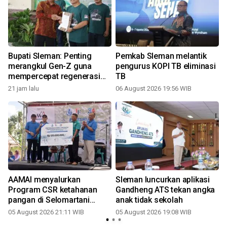
Bupati Sleman: Penting
Pemkab Sleman melantik
merangkul Gen-Z guna
pengurus KOPI TB eliminasi
mempercepat regenerasi
TB
petani
21 jam lalu
06 August 2026 19:56 WIB
AAMAI menyalurkan
Sleman luncurkan aplikasi
Program CSR ketahanan
Gandheng ATS tekan angka
pangan di Selomartani
anak tidak sekolah
Sleman
05 August 2026 21:11 WIB
05 August 2026 19:08 WIB