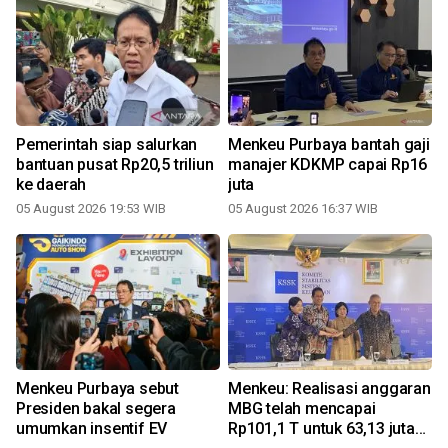
a
Pemerintah siap salurkan
Menkeu Purbaya bantah gaji
bantuan pusat Rp20,5 triliun
manajer KDKMP capai Rp16
ke daerah
juta
05 August 2026 19:53 WIB
05 August 2026 16:37 WIB
Menkeu Purbaya sebut
Menkeu: Realisasi anggaran
M
Presiden bakal segera
MBG telah mencapai
umumkan insentif EV
Rp101,1 T untuk 63,13 juta