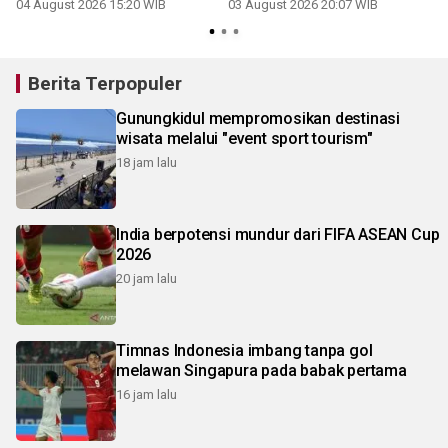
penerima
04 August 2026 15:20 WIB
03 August 2026 20:07 WIB
2
Berita Terpopuler
Gunungkidul mempromosikan destinasi
wisata melalui "event sport tourism"
18 jam lalu
India berpotensi mundur dari FIFA ASEAN Cup
2026
20 jam lalu
Timnas Indonesia imbang tanpa gol
melawan Singapura pada babak pertama
16 jam lalu