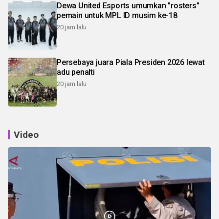
Dewa United Esports umumkan "rosters"
pemain untuk MPL ID musim ke-18
20 jam lalu
Persebaya juara Piala Presiden 2026 lewat
adu penalti
20 jam lalu
Video