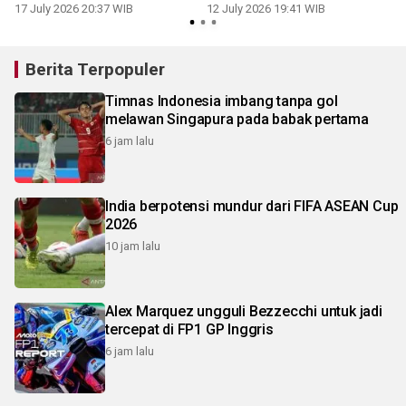
17 July 2026 20:37 WIB
12 July 2026 19:41 WIB
0
Berita Terpopuler
Timnas Indonesia imbang tanpa gol
melawan Singapura pada babak pertama
6 jam lalu
India berpotensi mundur dari FIFA ASEAN Cup
2026
10 jam lalu
Alex Marquez ungguli Bezzecchi untuk jadi
tercepat di FP1 GP Inggris
6 jam lalu