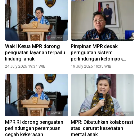
i
Wakil Ketua MPR dorong
Pimpinan MPR desak
k
penguatan layanan terpadu
pernguatan sistem
lindungi anak
perlindungan kelompok
rentan
24 July 2026 19:34 WIB
19 July 2026 19:35 WIB
0
MPR RI dorong penguatan
MPR: Dibutuhkan kolaborasi
perlindungan perempuan
atasi darurat kesehatan
n
cegah kekerasan
mental anak