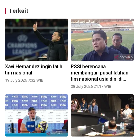
Terkait
Xavi Hernandez ingin latih
PSSI berencana
tim nasional
membangun pusat latihan
tim nasional usia dini di
19 July 2026 7:32 WIB
daerah
08 July 2026 21:17 WIB