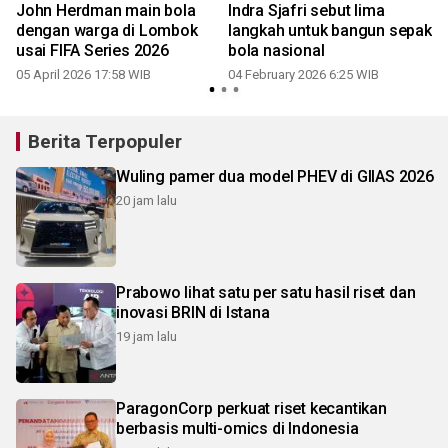
John Herdman main bola
Indra Sjafri sebut lima
dengan warga di Lombok
langkah untuk bangun sepak
usai FIFA Series 2026
bola nasional
05 April 2026 17:58 WIB
04 February 2026 6:25 WIB
Berita Terpopuler
Wuling pamer dua model PHEV di GIIAS 2026
20 jam lalu
Prabowo lihat satu per satu hasil riset dan
inovasi BRIN di Istana
19 jam lalu
ParagonCorp perkuat riset kecantikan
berbasis multi-omics di Indonesia