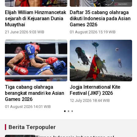
Elijah William Hinzmancetak
Daftar 35 cabang olahraga
sejarah di Kejuaraan Dunia
diikuti Indonesia pada Asian
Muaythai
Games 2026
21 June 2026 9:03 WIB
01 August 2026 15:19 WIB
0
Tiga cabang olahraga
Jogja International Kite
berangkat mandiri ke Asian
Festival (JIKF) 2026
Games 2026
12 July 2026 18:44 WIB
01 August 2026 14:01 WIB
Berita Terpopuler