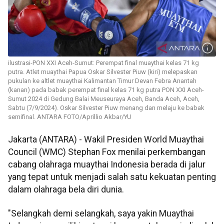
ilustrasi-PON XXI Aceh-Sumut: Perempat final muaythai kelas 71 kg
putra. Atlet muaythai Papua Oskar Silvester Piuw (kiri) melepaskan
pukulan ke altlet muaythai Kalimantan Timur Devan Febra Anantah
(kanan) pada babak perempat final kelas 71 kg putra PON XXI Aceh-
Sumut 2024 di Gedung Balai Meuseuraya Aceh, Banda Aceh, Aceh,
Sabtu (7/9/2024). Oskar Silvester Piuw menang dan melaju ke babak
semifinal. ANTARA FOTO/Aprillio Akbar/YU
Jakarta (ANTARA) - Wakil Presiden World Muaythai
Council (WMC) Stephan Fox menilai perkembangan
cabang olahraga muaythai Indonesia berada di jalur
yang tepat untuk menjadi salah satu kekuatan penting
dalam olahraga bela diri dunia.
"Selangkah demi selangkah, saya yakin Muaythai