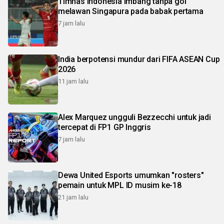
Timnas Indonesia imbang tanpa gol
melawan Singapura pada babak pertama
7 jam lalu
India berpotensi mundur dari FIFA ASEAN Cup
2026
11 jam lalu
Alex Marquez ungguli Bezzecchi untuk jadi
tercepat di FP1 GP Inggris
7 jam lalu
Dewa United Esports umumkan "rosters"
pemain untuk MPL ID musim ke-18
21 jam lalu