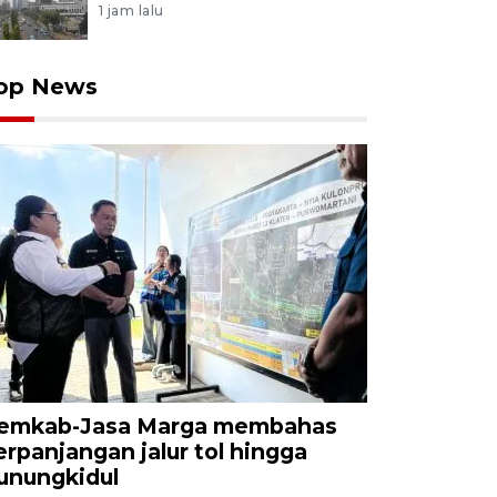
1 jam lalu
op News
emkab-Jasa Marga membahas
erpanjangan jalur tol hingga
unungkidul