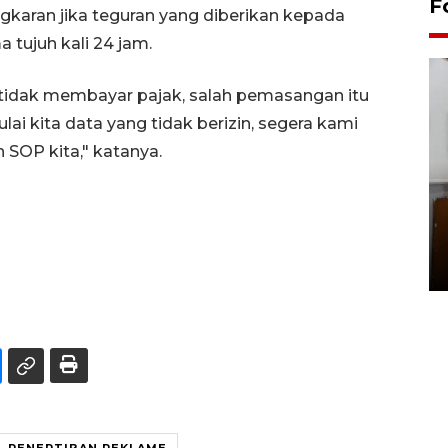
F
karan jika teguran yang diberikan kepada
 tujuh kali 24 jam.
, tidak membayar pajak, salah pemasangan itu
lai kita data yang tidak berizin, segera kami
n SOP kita," katanya.
Pemakaman maestro seni
rupa Nasirun
01 August 2026 21:48 WIB
PENERTIBAN REKLAME