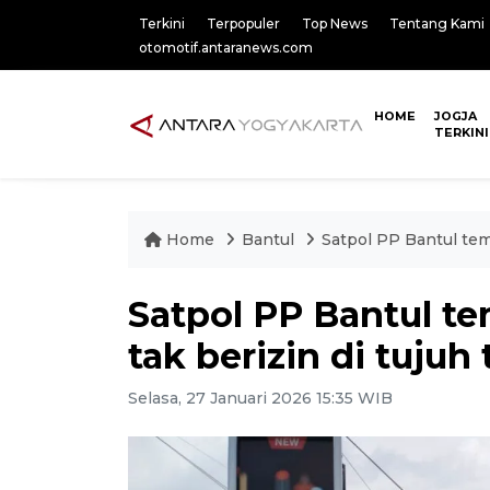
Terkini
Terpopuler
Top News
Tentang Kami
otomotif.antaranews.com
HOME
JOGJA
TERKINI
Home
Bantul
Satpol PP Bantul tem
Satpol PP Bantul t
tak berizin di tujuh 
Selasa, 27 Januari 2026 15:35 WIB