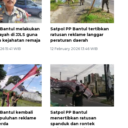
 Bantul melakukan
Satpol PP Bantul tertibkan
layah di JJLS guna
ratusan reklame langgar
 kejahatan remaja
peraturan daerah
26 15:41 WIB
12 February 2026 13:46 WIB
 Bantul kembali
Satpol PP Bantul
 puluhan reklame
menertibkan ratusan
erda
spanduk dan rontek