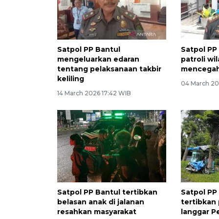
Satpol PP Bantul
Satpol PP
mengeluarkan edaran
patroli wi
tentang pelaksanaan takbir
mencegah
keliling
04 March 20
14 March 2026 17:42 WIB
Satpol PP Bantul tertibkan
Satpol PP
belasan anak di jalanan
tertibkan
resahkan masyarakat
langgar P