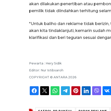
akan dilakukan penertiban atau pembong
pemilik tidak diindahkan terhitung selama
"Untuk baliho dan reklame tidak berizin
akan kita tindaklanjuti, kemarin sudah mu
klarifikasi dan beri teguran sesuai denga
Pewarta :
Hery Sidik
Editor:
Nur Istibsaroh
COPYRIGHT ©
ANTARA
2026
SATPOL PP BANTUL
PAPAN REKLAME