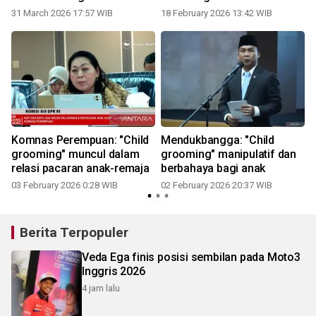
grooming"
31 March 2026 17:57 WIB
18 February 2026 13:42 WIB
Komnas Perempuan: "Child
Mendukbangga: "Child
grooming" muncul dalam
grooming" manipulatif dan
relasi pacaran anak-remaja
berbahaya bagi anak
03 February 2026 0:28 WIB
02 February 2026 20:37 WIB
Berita Terpopuler
Veda Ega finis posisi sembilan pada Moto3
Inggris 2026
4 jam lalu