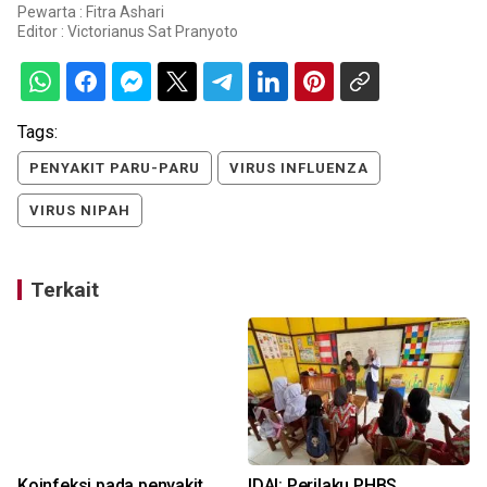
Pewarta : Fitra Ashari
Editor :
Victorianus Sat Pranyoto
Tags:
PENYAKIT PARU-PARU
VIRUS INFLUENZA
VIRUS NIPAH
Terkait
Koinfeksi pada penyakit
IDAI: Perilaku PHBS