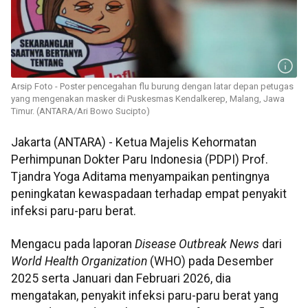
Arsip Foto - Poster pencegahan flu burung dengan latar depan petugas
yang mengenakan masker di Puskesmas Kendalkerep, Malang, Jawa
Timur. (ANTARA/Ari Bowo Sucipto)
Jakarta (ANTARA) - Ketua Majelis Kehormatan
Perhimpunan Dokter Paru Indonesia (PDPI) Prof.
Tjandra Yoga Aditama menyampaikan pentingnya
peningkatan kewaspadaan terhadap empat penyakit
infeksi paru-paru berat.
Mengacu pada laporan
Disease Outbreak News
dari
World Health Organization
(WHO) pada Desember
2025 serta Januari dan Februari 2026, dia
mengatakan, penyakit infeksi paru-paru berat yang