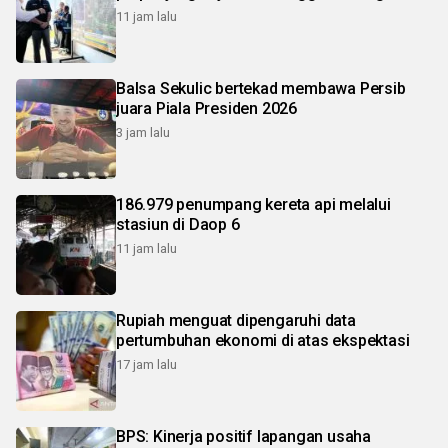
11 jam lalu
Balsa Sekulic bertekad membawa Persib
juara Piala Presiden 2026
3 jam lalu
186.979 penumpang kereta api melalui
stasiun di Daop 6
11 jam lalu
Rupiah menguat dipengaruhi data
pertumbuhan ekonomi di atas ekspektasi
17 jam lalu
BPS: Kinerja positif lapangan usaha