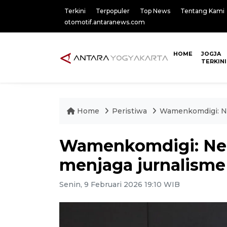
Terkini
Terpopuler
Top News
Tentang Kami
otomotif.antaranews.com
HOME
JOGJA
TERKINI
Home
Peristiwa
Wamenkomdigi: Neg
Wamenkomdigi: Neg
menjaga jurnalisme 
Senin, 9 Februari 2026 19:10 WIB