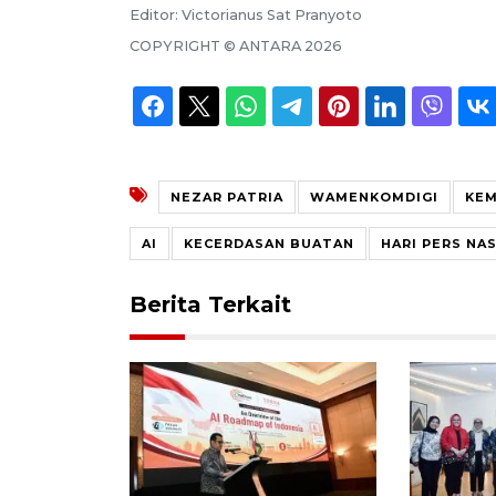
Editor:
Victorianus Sat Pranyoto
COPYRIGHT ©
ANTARA
2026
NEZAR PATRIA
WAMENKOMDIGI
KEM
AI
KECERDASAN BUATAN
HARI PERS NA
Berita Terkait