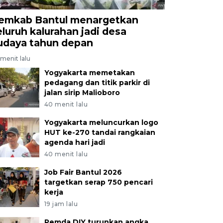
emkab Bantul menargetkan
eluruh kalurahan jadi desa
udaya tahun depan
menit lalu
Yogyakarta memetakan
pedagang dan titik parkir di
jalan sirip Malioboro
40 menit lalu
Yogyakarta meluncurkan logo
HUT ke-270 tandai rangkaian
agenda hari jadi
40 menit lalu
Job Fair Bantul 2026
targetkan serap 750 pencari
kerja
19 jam lalu
Pemda DIY turunkan angka