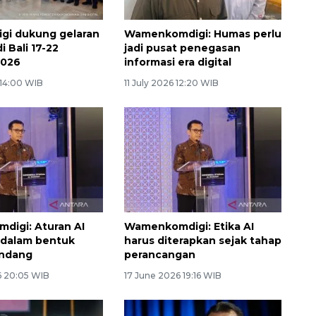
gi dukung gelaran
Wamenkomdigi: Humas perlu
 Bali 17-22
jadi pusat penegasan
2026
informasi era digital
 14:00 WIB
11 July 2026 12:20 WIB
igi: Aturan AI
Wamenkomdigi: Etika AI
 dalam bentuk
harus diterapkan sejak tahap
ndang
perancangan
6 20:05 WIB
17 June 2026 19:16 WIB