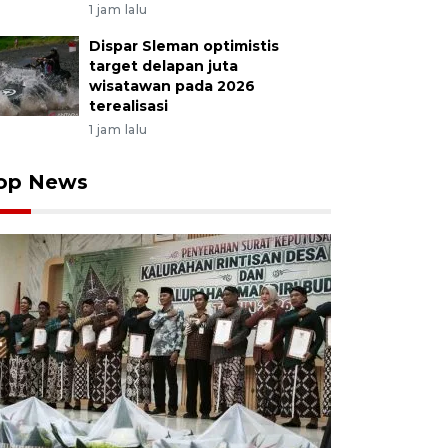
1 jam lalu
Dispar Sleman optimistis
target delapan juta
wisatawan pada 2026
terealisasi
1 jam lalu
op News