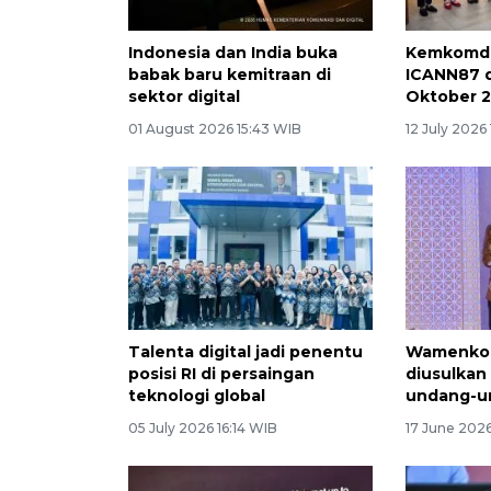
Indonesia dan India buka
Kemkomdi
babak baru kemitraan di
ICANN87 di
sektor digital
Oktober 
01 August 2026 15:43 WIB
12 July 2026
Talenta digital jadi penentu
Wamenkomd
posisi RI di persaingan
diusulkan
teknologi global
undang-u
05 July 2026 16:14 WIB
17 June 202