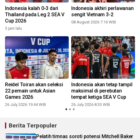
Indonesia kalah 0-3 dari
Indonesia akhiri perlawanan
Thailand pada Leg 2 SEA V
sengit Vietnam 3-2
Cup 2026
08 August 2026 7:16 WIB
3 jam lalu
Reidel Toiran akan seleksi
Indonesia akan tetap tampil
22 pemain untuk Asian
maksimal di perebutan
Games 2026
tempat ketiga SEA V Cup
26 July 2026 19:44 WIB
26 July 2026 8:33 WIB
2
Berita Terpopuler
Pelatih timnas soroti potensi Mitchell Baker