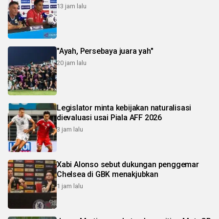
13 jam lalu
"Ayah, Persebaya juara yah"
20 jam lalu
Legislator minta kebijakan naturalisasi
dievaluasi usai Piala AFF 2026
3 jam lalu
Xabi Alonso sebut dukungan penggemar
Chelsea di GBK menakjubkan
1 jam lalu