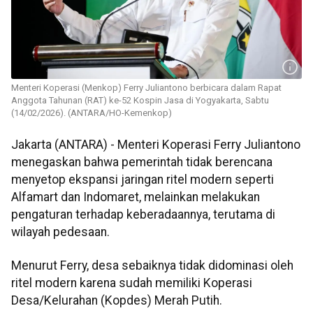
Menteri Koperasi (Menkop) Ferry Juliantono berbicara dalam Rapat
Anggota Tahunan (RAT) ke-52 Kospin Jasa di Yogyakarta, Sabtu
(14/02/2026). (ANTARA/HO-Kemenkop)
Jakarta (ANTARA) - Menteri Koperasi Ferry Juliantono
menegaskan bahwa pemerintah tidak berencana
menyetop ekspansi jaringan ritel modern seperti
Alfamart dan Indomaret, melainkan melakukan
pengaturan terhadap keberadaannya, terutama di
wilayah pedesaan.
Menurut Ferry, desa sebaiknya tidak didominasi oleh
ritel modern karena sudah memiliki Koperasi
Desa/Kelurahan (Kopdes) Merah Putih.