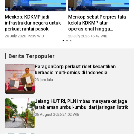
Menkop: KDKMP jadi
Menkop sebut Perpres tata
infrastruktur negara untuk
kelola KDKMP atur
perkuat rantai pasok
operasional hingga
pembiayaan
28 July 2026 19:39 WIB
28 July 2026 16:42 WIB
1
Berita Terpopuler
ParagonCorp perkuat riset kecantikan
berbasis multi-omics di Indonesia
23 jam lalu
Jelang HUT RI, PLN imbau masyarakat jaga
jarak aman umbul-umbul dari jaringan listrik
06 August 2026 21:02 WIB