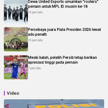
Dewa United Esports umumkan "rosters"
pemain untuk MPL ID musim ke-18
13 jam lalu
Persebaya juara Piala Presiden 2026 lewat
adu penalti
13 jam lalu
Meski kalah, pelatih Persib tetap berikan
apresiasi tinggi pada pemain
7 jam lalu
Video