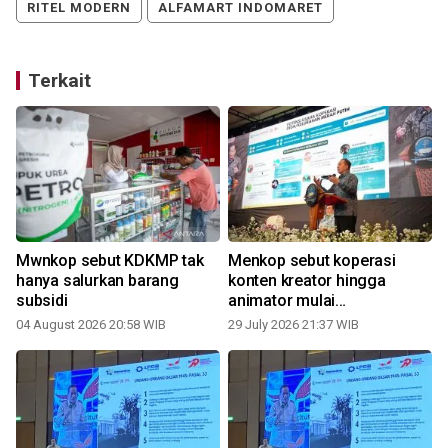
RITEL MODERN
ALFAMART INDOMARET
Terkait
Mwnkop sebut KDKMP tak
Menkop sebut koperasi
i
hanya salurkan barang
konten kreator hingga
subsidi
animator mulai
bermunculan
04 August 2026 20:58 WIB
29 July 2026 21:37 WIB
1